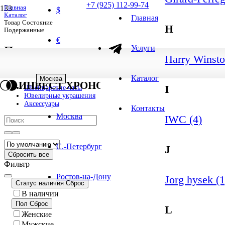
+7 (925) 112-99-74
Главная
$
Каталог
Главная
Товар Состояние
H
Подержанные
€
Услуги
Подержанные
Harry Winsto
1
-
25
из
942
результатов
1 результат
Каталог
Москва
ИНВЕСТ ХРОНО
I
Швейцарские часы
Ювелирные украшения
Аксессуары
Контакты
Москва
IWC (4)
С.-Петербург
J
Сбросить все
Фильтр
Ростов-на-Дону
Jorg hysek (1
Статус наличия
Сброс
В наличии
Пол
Сброс
L
Женские
Мужские