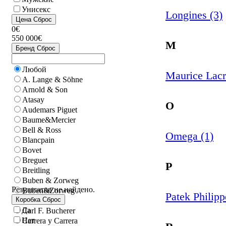
Унисекс
Longines (3)
Цена
Сброс
0€
550 000€
M
Бренд
Сброс
Любой
Maurice Lacr
A. Lange & Söhne
Arnold & Son
Atasay
O
Audemars Piguet
Baume&Mercier
Bell & Ross
Omega (1)
Blancpain
Bovet
Breguet
P
Breitling
Buben & Zorweg
Результатов не найдено.
Buben&Zorweg
Patek Philipp
Коробка
Сброс
Bvlgari
Да
Carl F. Bucherer
Нет
Carrera y Carrera