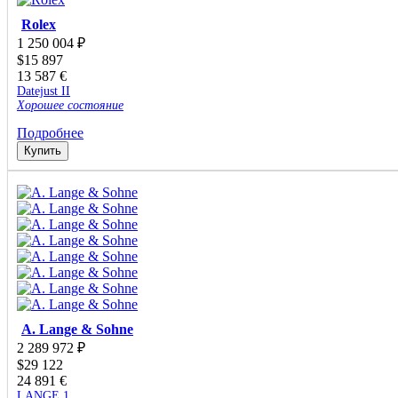
Tiffany&Co
Tranquilli
Rolex
Tudor
1 250 004
₽
U-BOAT
$
15 897
13 587
Ulysse Nardin
€
Datejust II
Union Glashütte
Хорошее состояние
Urwerk
UTOPIA
Подробнее
Vacheron Constantin
Купить
Van Cleef & Arpels
Wyler
Zenith
Палех
Стиль Mikimoto
Федоскино
A. Lange & Sohne
2 289 972
₽
$
29 122
24 891
€
LANGE 1