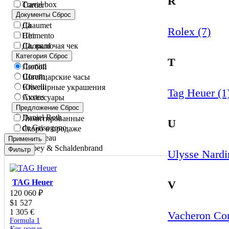
R
Travel box
Cartier
Документы
Chanel
Сброс
Да
Chaumet
Rolex (7)
Нет
Chimento
Да, включая чек
Chopard
Chronoswiss
Категория
Сброс
T
Comitti
Любой
Corum
Швейцарские часы
Crivelli
Ювелирные украшения
Tag Heuer (1
Cvstos
Аксессуары
Damiani
Предложение
Сброс
Daniel Roth
Лимитированные
U
de Grisogono
Скоро в продаже
DeLaneau
Применить
Dubey & Schaldenbrand
Фильтр
Ulysse Nardi
Eberhard & Co.
F.P. Journe
Franck Muller
TAG Heuer
V
Frederique Constant
120 060
₽
Gavello
$
1 527
Gerald Genta
1 305
€
Vacheron Con
Giorgio Visconti
Formula 1
Как новые