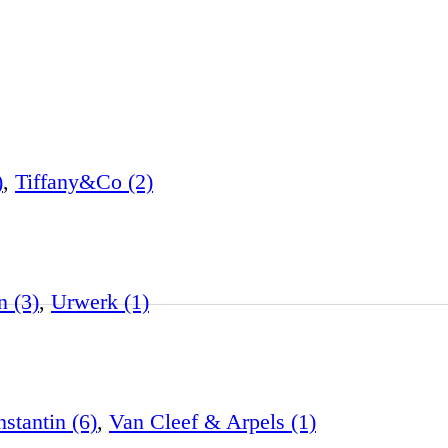
)
,
Tiffany&Co (2)
n (3)
,
Urwerk (1)
stantin (6)
,
Van Cleef & Arpels (1)