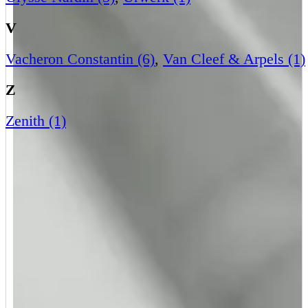
V
Vacheron Constantin (6)
,
Van Cleef & Arpels (1)
Z
Zenith (1)