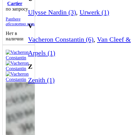
Cartier
по запросу
Ulysse Nardin (3)
,
Urwerk (1)
Panthere
абсолютно новые
V
Нет в
Vacheron Constantin (6)
,
Van Cleef &
наличии
Arpels (1)
Z
Zenith (1)