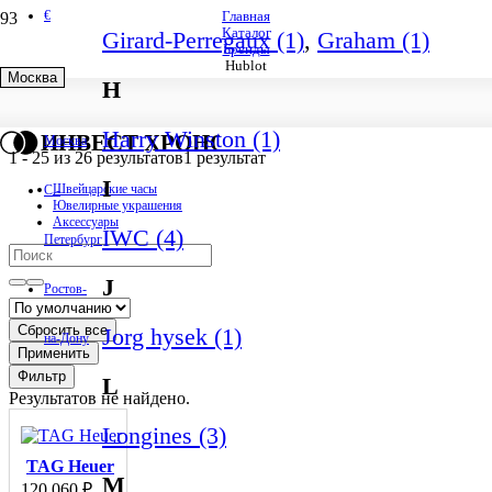
€
Главная
Каталог
Girard-Perregaux (1)
,
Graham (1)
Бренды
Hublot
Москва
H
Hublot
Harry Winston (1)
ИНВЕСТ ХРОНО
Москва
1
-
25
из
26
результатов
1 результат
I
Швейцарские часы
С.-
Ювелирные украшения
Аксессуары
IWC (4)
Петербург
J
Ростов-
Сбросить все
Jorg hysek (1)
на-Дону
Применить
Фильтр
L
Результатов не найдено.
Longines (3)
TAG Heuer
M
120 060
₽