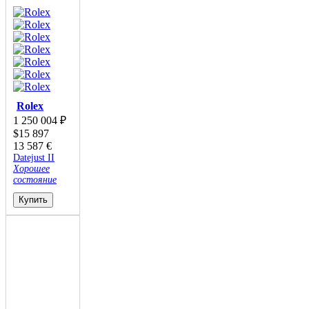
Rolex
1 250 004
₽
$
15 897
13 587
€
Datejust II
Хорошее
состояние
Купить