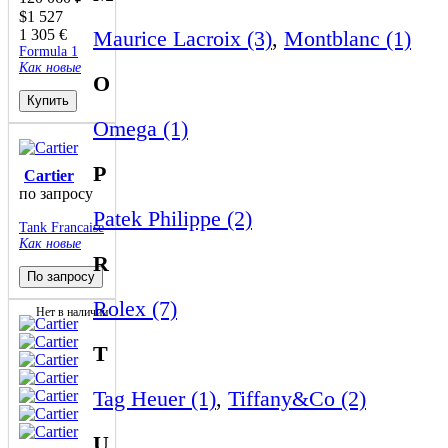
$
1 527
1 305
€
Maurice Lacroix (3)
,
Montblanc (1)
Formula 1
Как новые
O
Купить
Omega (1)
P
Cartier
по запросу
Patek Philippe (2)
Tank Francaise
Как новые
R
По запросу
Rolex (7)
Нет в наличии
T
Tag Heuer (1)
,
Tiffany&Co (2)
U