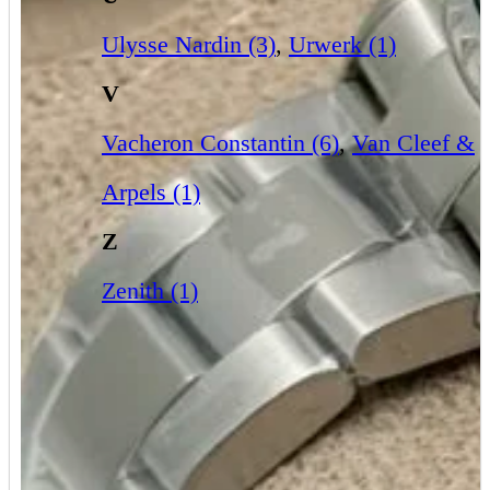
Ulysse Nardin (3)
,
Urwerk (1)
V
Vacheron Constantin (6)
,
Van Cleef &
Arpels (1)
Z
Zenith (1)