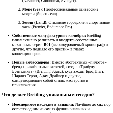
(Navitimer, Chronomat, Avenger).
Море (Sea):
Профессиональные дайверские
модели (Superocean).
Земля (Land):
Стильные городские и спортивные
часы (Premier, Endurance Pro).
Собственные мануфактурные калибры:
Breitling
начал активно развивать и внедрять собственные
механизмы серии
B01
(высокоуровневый хронограф) и
другие, что подняло его престиж в глазах
коллекционеров.
Новые амбассадоры:
Вместо абстрактных «пилотов»
бренд привлёк знаменитостей, создав «Трибуну
Брейтлинга» (Breitling Squad), куда входят Брэд Питт,
Шарлиз Терон, Адам Драйвер и другие,
олицетворяющие собой стиль, мастерство и
приключения.
Что делает Breitling уникальным сегодня?
Неоспоримое наследие в авиации:
Navitimer до сих пор
остается одним из самых функциональных и