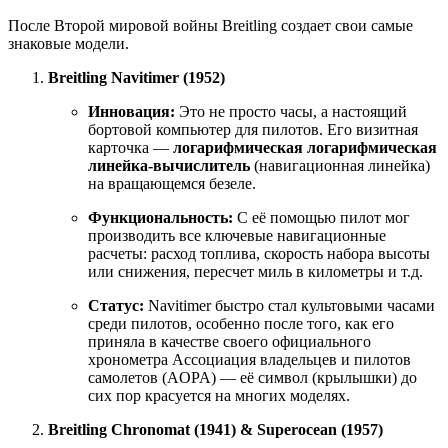
После Второй мировой войны Breitling создает свои самые
знаковые модели.
Breitling Navitimer (1952)
Инновация:
Это не просто часы, а настоящий
бортовой компьютер для пилотов. Его визитная
карточка —
логарифмическая логарифмическая
линейка-вычислитель
(навигационная линейка)
на вращающемся безеле.
Функциональность:
С её помощью пилот мог
производить все ключевые навигационные
расчеты: расход топлива, скорость набора высоты
или снижения, пересчет миль в километры и т.д.
Статус:
Navitimer быстро стал культовыми часами
среди пилотов, особенно после того, как его
приняла в качестве своего официального
хронометра Ассоциация владельцев и пилотов
самолетов (AOPA) — её символ (крылышки) до
сих пор красуется на многих моделях.
Breitling Chronomat (1941) & Superocean (1957)