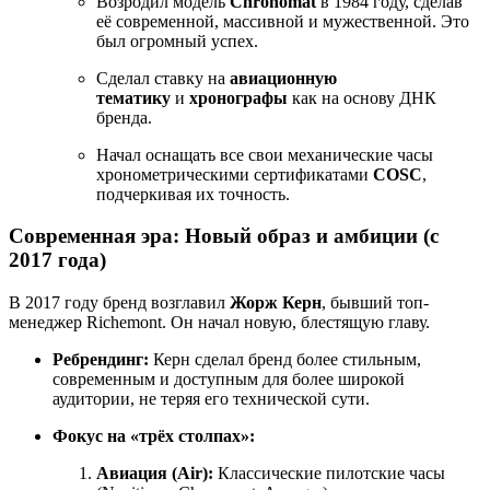
Возродил модель
Chronomat
в 1984 году, сделав
её современной, массивной и мужественной. Это
был огромный успех.
Сделал ставку на
авиационную
тематику
и
хронографы
как на основу ДНК
бренда.
Начал оснащать все свои механические часы
хронометрическими сертификатами
COSC
,
подчеркивая их точность.
Современная эра: Новый образ и амбиции (с
2017 года)
В 2017 году бренд возглавил
Жорж Керн
, бывший топ-
менеджер Richemont. Он начал новую, блестящую главу.
Ребрендинг:
Керн сделал бренд более стильным,
современным и доступным для более широкой
аудитории, не теряя его технической сути.
Фокус на «трёх столпах»:
Авиация (Air):
Классические пилотские часы