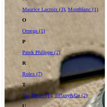
Maurice Lacroix (3)
,
Montblanc (1)
O
Omega (1)
P
Patek Philippe (2)
R
Rolex (7)
T
Tag Heuer (1)
,
Tiffany&Co (2)
U