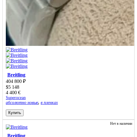
Breitling
404 800
₽
$
5 148
4 400
€
Superocean
абсолютно новые
,
в пленках
Купить
Нет в наличии
Breitling