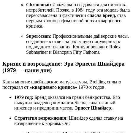
Chronomat:
Изначально создавался для пилотов-
истребителей. Позже, в 1984 году, эта модель была
переосмыслена и фактически
спасла бренд
, став
первым хронографом новой эпохи кварцевого
кризиса.
Superocean:
Профессиональные дайверские часы,
созданные в ответ на растущую популярность
подводного плавания. Конкурировали с Rolex
Submariner и Blancpain Fifty Fathoms.
Кризис и возрождение: Эра Эрнеста Шнайдера
(1979 — наши дни)
Как и многие швейцарские мануфактуры, Breitling сильно
пострадал от
«кварцевого кризиса»
1970-х годов.
1979 год:
Бренд оказался на грани банкротства. Его
выкупил владелец компании Sicura, талантливый
инженер и предприниматель
Эрнест Шнайдер
.
Стратегия возрождения:
Шнайдер сделал ставку на
возвращение к корням. Он: