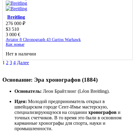
Breitling
276 000
₽
$
3 510
3 000
€
Aviator 8 Chronograph 43 Curtiss Warhawk
Как новые
Нет в наличии
1
2
3
4
Далее
Основание: Эра хронографов (1884)
Основатель:
Леон Брайтлинг (Léon Breitling).
Идея:
Молодой предприниматель открыл в
швейцарском городе Сент-Имье мастерскую,
специализирующуюся на создании
хронографов
и
точных счетчиков. В то время это были в основном
карманные хронографы для спорта, науки и
промышленности.