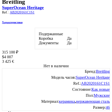
Breitling
SuperOcean Heritage
Ref.:
AB2020161C1S1
Характеристики
Подержанные
Коробка
Да
Документы
Да
315 100
₽
$
4 007
3 425
€
Нет в наличии
Бренд:
Breitling
Модель часов:
SuperOcean Heritage
Ref.:
AB2020161C1S1
Состояние:
Как новые
Пол:
Мужские
Материал:
керамика
,
нержавеющая сталь
Размер:
46