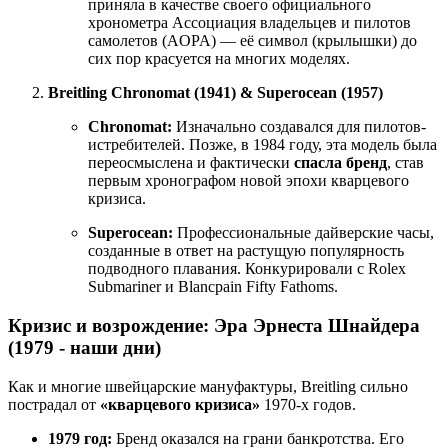
приняла в качестве своего официального
хронометра Ассоциация владельцев и пилотов
самолетов (AOPA) — её символ (крылышки) до
сих пор красуется на многих моделях.
Breitling Chronomat (1941) & Superocean (1957)
Chronomat:
Изначально создавался для пилотов-
истребителей. Позже, в 1984 году, эта модель была
переосмыслена и фактически
спасла бренд
, став
первым хронографом новой эпохи кварцевого
кризиса.
Superocean:
Профессиональные дайверские часы,
созданные в ответ на растущую популярность
подводного плавания. Конкурировали с Rolex
Submariner и Blancpain Fifty Fathoms.
Кризис и возрождение: Эра Эрнеста Шнайдера
(1979 - наши дни)
Как и многие швейцарские мануфактуры, Breitling сильно
пострадал от
«кварцевого кризиса»
1970-х годов.
1979 год:
Бренд оказался на грани банкротства. Его