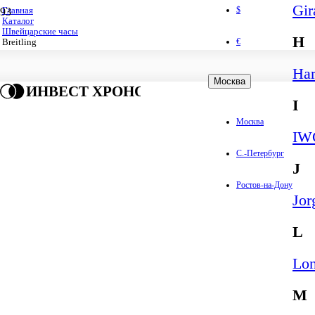
Gir
$
Главная
Каталог
Швейцарские часы
H
€
Breitling
Har
Москва
ИНВЕСТ ХРОНО
I
Москва
IWC
С.-Петербург
J
Ростов-на-Дону
Jor
L
Lon
M