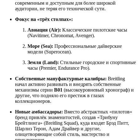
современным и доступным для более широкой
аудитории, не теряя его технической сути.
Фокус на «трёх столпах»:
Авиация (Air):
Классические пилотские часы
(Navitimer, Chronomat, Avenger).
Море (Sea):
Профессиональные дайверские
модели (Superocean).
Земля (Land):
Стильные городские и спортивные
часы (Premier, Endurance Pro).
Собственные мануфактурные калибры:
Breitling
начал активно развивать и внедрять собственные
механизмы серии
B01
(высокоуровневый хронограф) и
другие, что подняло его престиж в глазах
коллекционеров.
Новые амбассадоры:
Вместо абстрактных «пилотов»
бренд привлёк знаменитостей, создав «Трибуну
Брейтлинга» (Breitling Squad), куда входят Брэд Питт,
Шарлиз Терон, Адам Драйвер и другие,
олицетворяющие собой стиль, мастерство и
приключения.