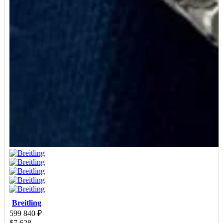
Breitling
599 840
₽
$
7 628