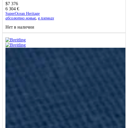
$
7 376
6 304
€
SuperOcean Heritage
абсолютно новые
,
в пленках
Нет в наличии