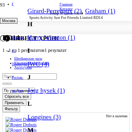
€
Главная
Каталог
Girard-Perregaux (2)
,
Graham (1)
Товар Модель часов
Sports Activity Just For Friends Limited RD14
Москва
H
Sports Activity Just For Friends Limited
Harry Winston (1)
RD14
ИНВЕСТ ХРОНО
Москва
I
1
-
1
из
1
результатов
1 результат
С.-
Швейцарские часы
IWC (4)
Ювелирные украшения
Петербург
Аксессуары
J
Ростов-
Jorg hysek (1)
на-Дону
Сбросить все
L
Применить
Фильтр
Longines (3)
Нет в наличии
M