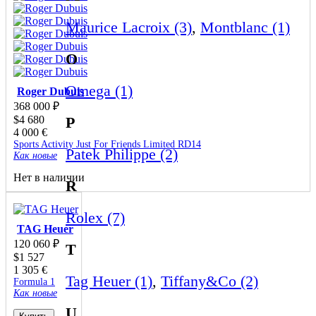
Maurice Lacroix (3)
,
Montblanc (1)
O
Omega (1)
Roger Dubuis
368 000
₽
$
4 680
P
4 000
€
Sports Activity Just For Friends Limited RD14
Patek Philippe (2)
Как новые
Нет в наличии
R
Rolex (7)
TAG Heuer
120 060
₽
T
$
1 527
1 305
€
Tag Heuer (1)
,
Tiffany&Co (2)
Formula 1
Как новые
U