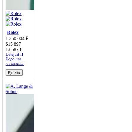
Rolex
1 250 004
₽
$
15 897
13 587
€
Datejust II
Хорошее
состояние
Купить