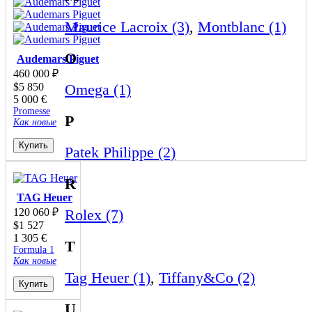
Maurice Lacroix (3)
,
Montblanc (1)
O
Audemars Piguet
460 000
₽
$
5 850
Omega (1)
5 000
€
Promesse
P
Как новые
Купить
Patek Philippe (2)
R
TAG Heuer
120 060
₽
Rolex (7)
$
1 527
1 305
€
T
Formula 1
Как новые
Tag Heuer (1)
,
Tiffany&Co (2)
Купить
U