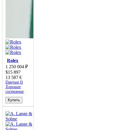
Rolex
1 250 004
₽
$
15 897
13 587
€
Datejust II
Хорошее
состояние
Купить