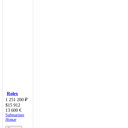
Rolex
1 251 200
₽
$
15 912
13 600
€
Submariner
Новые