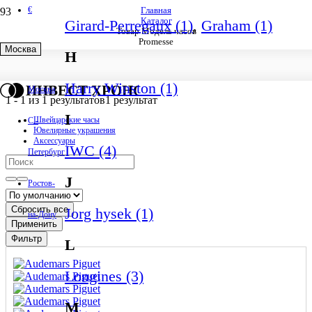
€
Главная
Каталог
Girard-Perregaux (1)
,
Graham (1)
Товар Модель часов
Promesse
Москва
H
Promesse
Harry Winston (1)
ИНВЕСТ ХРОНО
Москва
1
-
1
из
1
результатов
1 результат
I
Швейцарские часы
С.-
Ювелирные украшения
Аксессуары
IWC (4)
Петербург
J
Ростов-
Сбросить все
Jorg hysek (1)
на-Дону
Применить
Фильтр
L
Longines (3)
M