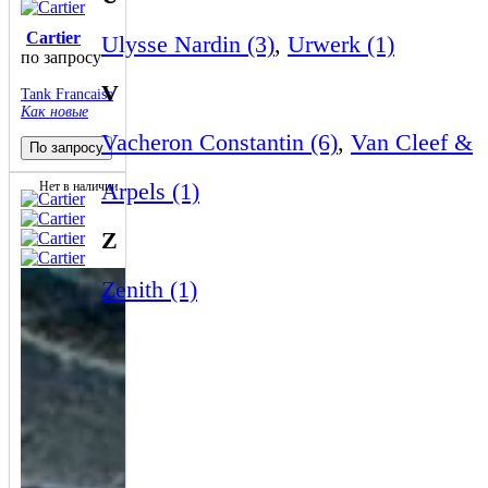
Cartier
Ulysse Nardin (3)
,
Urwerk (1)
по запросу
V
Tank Francaise
Как новые
Vacheron Constantin (6)
,
Van Cleef &
По запросу
Arpels (1)
Нет в наличии
Z
Zenith (1)