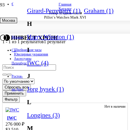
€
Главная
Каталог
Girard-Perregaux (1)
,
Graham (1)
Товар Модель часов
Pillot`s Watches Mark XVI
Москва
H
Pillot`s Watches Mark XVI
Harry Winston (1)
ИНВЕСТ ХРОНО
Москва
1
-
1
из
1
результатов
1 результат
I
Швейцарские часы
С.-
Ювелирные украшения
Аксессуары
IWC (4)
Петербург
J
Ростов-
Сбросить все
Jorg hysek (1)
на-Дону
Применить
Фильтр
L
Нет в наличии
Longines (3)
IWC
276 000
₽
M
$
3 510