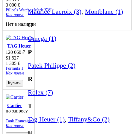
3 000
€
Pillot`s Watches Mark XVI
Maurice Lacroix (3)
,
Montblanc (1)
Как новые
O
Нет в наличии
Omega (1)
TAG Heuer
P
120 060
₽
$
1 527
1 305
€
Patek Philippe (2)
Formula 1
Как новые
R
Купить
Rolex (7)
T
Cartier
по запросу
Tag Heuer (1)
,
Tiffany&Co (2)
Tank Francaise
Как новые
U