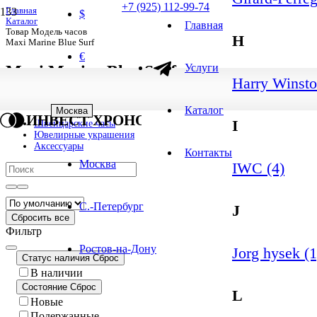
+7 (925) 112-99-74
Главная
$
Каталог
Главная
Товар Модель часов
H
Maxi Marine Blue Surf
€
Услуги
Maxi Marine Blue Surf
Harry Winsto
1
-
1
из
1
результатов
1 результат
Каталог
Москва
ИНВЕСТ ХРОНО
I
Швейцарские часы
Ювелирные украшения
Аксессуары
Контакты
Москва
IWC (4)
С.-Петербург
J
Сбросить все
Фильтр
Ростов-на-Дону
Jorg hysek (1
Статус наличия
Сброс
В наличии
Состояние
Сброс
L
Новые
Подержанные