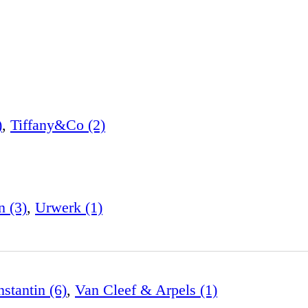
)
,
Tiffany&Co (2)
n (3)
,
Urwerk (1)
stantin (6)
,
Van Cleef & Arpels (1)