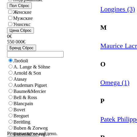
Пол
Сброс
Longines (3)
Женские
Мужские
Унисекс
M
Цена
Сброс
0€
550 000€
Maurice Lacr
Бренд
Сброс
Любой
O
A. Lange & Söhne
Arnold & Son
Atasay
Omega (1)
Audemars Piguet
Baume&Mercier
Bell & Ross
P
Blancpain
Bovet
Breguet
Patek Philipp
Breitling
Buben & Zorweg
Результатов не найдено.
Buben&Zorweg