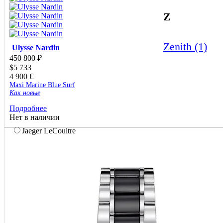
Gavello
Gerald Genta
Z
Giorgio Visconti
Girard-Perregaux
Glashütte original
Zenith (1)
Ulysse Nardin
Gourji
450 800
₽
Graff
$
5 733
Graham
4 900
€
Gucci
Maxi Marine Blue Surf
Harry Winston
Как новые
Hublot
Подробнее
IWC
Нет в наличии
Jacob&Co
Jaeger LeCoultre
Jaquet-Droz
Jorg hysek
JV
K di Kuore
L'Epee
Longines
Loree Rodkin
Louis Erard
Maurice Lacroix