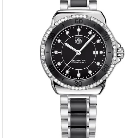
Mercury
Mikimoto
Montblanc
Montegrappa
Omega
Oris
Panerai
Parmigiani Fleurier
Pasquale Bruni
Patek Philippe
Paul Picot
Pequignet
Perrelet
Piaget
Pierre Kunz
Pomellato
Rado
Raymond Weil
Roberto Bravo
Roger Dubuis
Rolex
S.T. Dupont