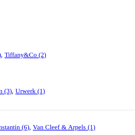
)
,
Tiffany&Co (2)
n (3)
,
Urwerk (1)
stantin (6)
,
Van Cleef & Arpels (1)