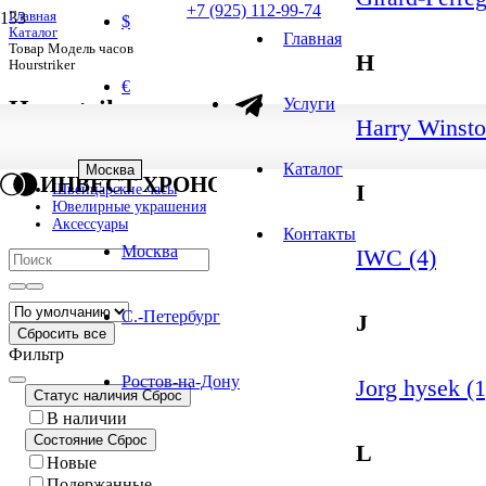
+7 (925) 112-99-74
Главная
$
Каталог
Главная
Товар Модель часов
H
Hourstriker
€
Услуги
Hourstriker
Harry Winsto
1
-
1
из
1
результатов
1 результат
Каталог
Москва
ИНВЕСТ ХРОНО
I
Швейцарские часы
Ювелирные украшения
Аксессуары
Контакты
Москва
IWC (4)
С.-Петербург
J
Сбросить все
Фильтр
Ростов-на-Дону
Jorg hysek (1
Статус наличия
Сброс
В наличии
Состояние
Сброс
L
Новые
Подержанные