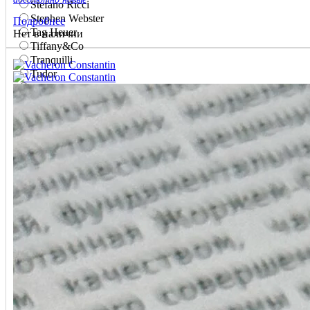
Stefano Ricci
Stephen Webster
Подробнее
Tag Heuer
Нет в наличии
Tiffany&Co
Tranquilli
Tudor
U-BOAT
Ulysse Nardin
Union Glashütte
Urwerk
UTOPIA
Vacheron Constantin
Van Cleef & Arpels
Wyler
Zenith
Палех
Стиль Mikimoto
Федоскино