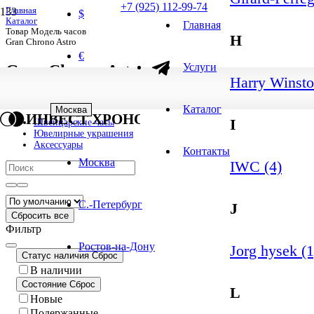
+7 (925) 112-99-74
Главная
$
Каталог
Главная
Товар Модель часов
H
Gran Chrono Astro
€
Услуги
Gran Chrono Astro
Harry Winsto
1
-
1
из
1
результатов
1 результат
Каталог
Москва
ИНВЕСТ ХРОНО
I
Швейцарские часы
Ювелирные украшения
Аксессуары
Контакты
Москва
IWC (4)
С.-Петербург
J
Сбросить все
Фильтр
Ростов-на-Дону
Jorg hysek (1
Статус наличия
Сброс
В наличии
Состояние
Сброс
L
Новые
Подержанные