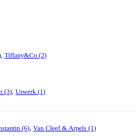
)
,
Tiffany&Co (2)
n (3)
,
Urwerk (1)
stantin (6)
,
Van Cleef & Arpels (1)