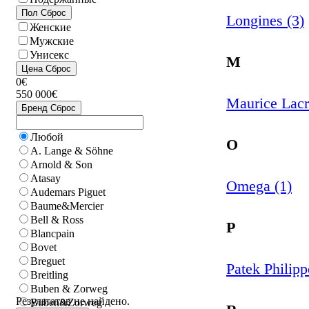
Пол
Сброс
Longines (3)
Женские
Мужские
Унисекс
M
Цена
Сброс
0€
550 000€
Maurice Lacr
Бренд
Сброс
Любой
O
A. Lange & Söhne
Arnold & Son
Atasay
Omega (1)
Audemars Piguet
Baume&Mercier
Bell & Ross
P
Blancpain
Bovet
Breguet
Patek Philipp
Breitling
Buben & Zorweg
Результатов не найдено.
Buben&Zorweg