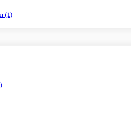
n (1)
)