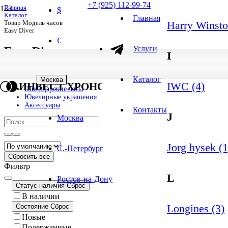
+7 (925) 112-99-74
Главная
$
Каталог
Главная
Harry Winsto
Товар Модель часов
Easy Diver
€
Услуги
Easy Diver
I
1
-
1
из
1
результатов
1 результат
Каталог
Москва
IWC (4)
ИНВЕСТ ХРОНО
Швейцарские часы
Ювелирные украшения
Аксессуары
Контакты
J
Москва
Jorg hysek (1
С.-Петербург
Сбросить все
Фильтр
L
Ростов-на-Дону
Статус наличия
Сброс
В наличии
Longines (3)
Состояние
Сброс
Новые
Подержанные