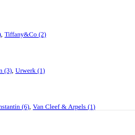
)
,
Tiffany&Co (2)
n (3)
,
Urwerk (1)
stantin (6)
,
Van Cleef & Arpels (1)