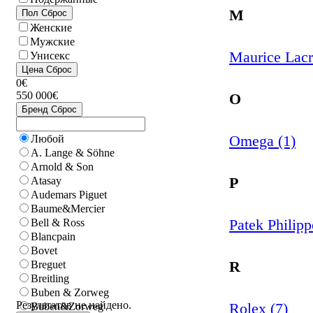
M
Пол
Сброс
Женские
Мужские
Maurice Lacr
Унисекс
Цена
Сброс
0€
550 000€
O
Бренд
Сброс
Omega (1)
Любой
A. Lange & Söhne
Arnold & Son
P
Atasay
Audemars Piguet
Baume&Mercier
Patek Philipp
Bell & Ross
Blancpain
Bovet
R
Breguet
Breitling
Buben & Zorweg
Результатов не найдено.
Rolex (7)
Buben&Zorweg