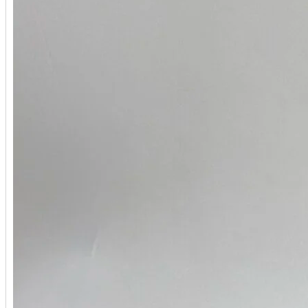
Stefano Ricci
Stephen Webster
Tag Heuer
Tiffany&Co
Tranquilli
Tudor
U-BOAT
Ulysse Nardin
Union Glashütte
Urwerk
UTOPIA
Vacheron Constantin
Van Cleef & Arpels
Wyler
Zenith
Палех
Стиль Mikimoto
Федоскино