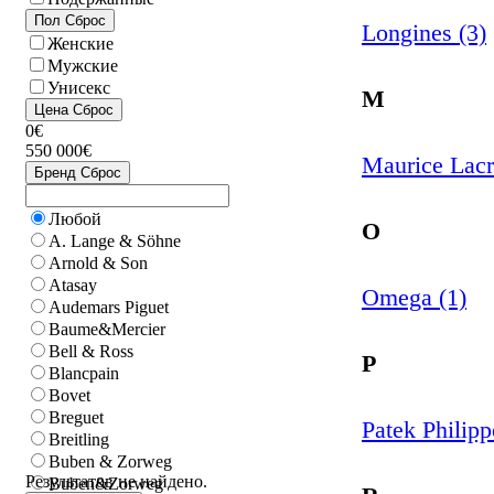
Пол
Сброс
Longines (3)
Женские
Мужские
Унисекс
M
Цена
Сброс
0€
550 000€
Maurice Lacr
Бренд
Сброс
Любой
O
A. Lange & Söhne
Arnold & Son
Atasay
Omega (1)
Audemars Piguet
Baume&Mercier
Bell & Ross
P
Blancpain
Bovet
Breguet
Patek Philipp
Breitling
Buben & Zorweg
Результатов не найдено.
Buben&Zorweg