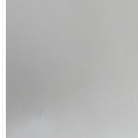
Stefano Ricci
Stephen Webster
Tag Heuer
Tiffany&Co
Tranquilli
Tudor
U-BOAT
Ulysse Nardin
Union Glashütte
Urwerk
UTOPIA
Vacheron Constantin
Van Cleef & Arpels
Wyler
Zenith
Палех
Стиль Mikimoto
Федоскино