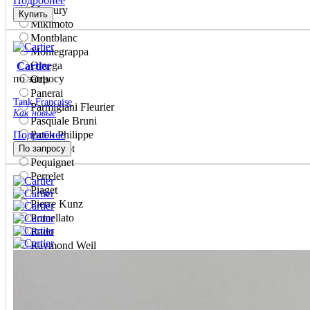
Подробнее
Mercury
Купить
Mikimoto
Montblanc
Montegrappa
Omega
Cartier
по запросу
Oris
Panerai
Tank Francaise
Parmigiani Fleurier
Как новые
Pasquale Bruni
Подробнее
Patek Philippe
Paul Picot
По запросу
Pequignet
Perrelet
Piaget
Pierre Kunz
Pomellato
Rado
Raymond Weil
Roberto Bravo
Roger Dubuis
Rolex
S.T. Dupont