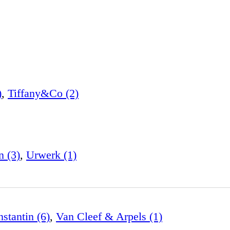
)
,
Tiffany&Co (2)
n (3)
,
Urwerk (1)
stantin (6)
,
Van Cleef & Arpels (1)