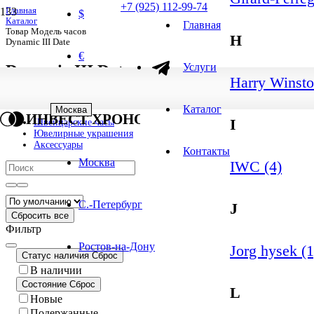
+7 (925) 112-99-74
Главная
$
Каталог
Главная
Товар Модель часов
H
Dynamic III Date
€
Услуги
Dynamic III Date
Harry Winsto
1
-
1
из
1
результатов
1 результат
Каталог
Москва
ИНВЕСТ ХРОНО
I
Швейцарские часы
Ювелирные украшения
Аксессуары
Контакты
Москва
IWC (4)
С.-Петербург
J
Сбросить все
Фильтр
Ростов-на-Дону
Jorg hysek (1
Статус наличия
Сброс
В наличии
Состояние
Сброс
L
Новые
Подержанные