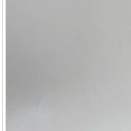
Stefano Ricci
Stephen Webster
Tag Heuer
Tiffany&Co
Tranquilli
Tudor
U-BOAT
Ulysse Nardin
Union Glashütte
Urwerk
UTOPIA
Vacheron Constantin
Van Cleef & Arpels
Wyler
Zenith
Палех
Стиль Mikimoto
Федоскино