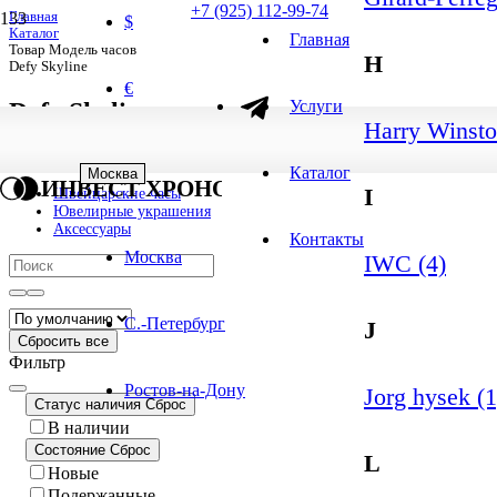
+7 (925) 112-99-74
Главная
$
Каталог
Главная
Товар Модель часов
H
Defy Skyline
€
Услуги
Defy Skyline
Harry Winsto
1
-
1
из
1
результатов
1 результат
Каталог
Москва
ИНВЕСТ ХРОНО
I
Швейцарские часы
Ювелирные украшения
Аксессуары
Контакты
Москва
IWC (4)
С.-Петербург
J
Сбросить все
Фильтр
Ростов-на-Дону
Jorg hysek (1
Статус наличия
Сброс
В наличии
Состояние
Сброс
L
Новые
Подержанные