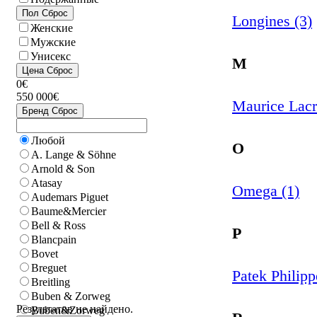
Пол
Сброс
Longines (3)
Женские
Мужские
Унисекс
M
Цена
Сброс
0€
550 000€
Maurice Lacr
Бренд
Сброс
Любой
O
A. Lange & Söhne
Arnold & Son
Atasay
Omega (1)
Audemars Piguet
Baume&Mercier
Bell & Ross
P
Blancpain
Bovet
Breguet
Patek Philipp
Breitling
Buben & Zorweg
Результатов не найдено.
Buben&Zorweg