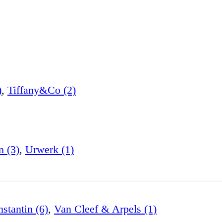
)
,
Tiffany&Co (2)
n (3)
,
Urwerk (1)
stantin (6)
,
Van Cleef & Arpels (1)