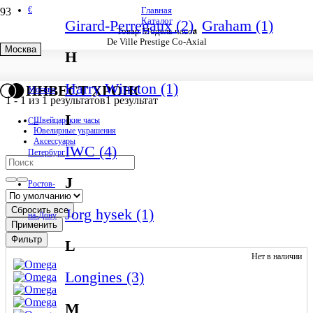
€
Главная
Каталог
Girard-Perregaux (2)
,
Graham (1)
Товар Модель часов
De Ville Prestige Co‑Axial
Москва
H
De Ville Prestige Co‑Axial
Harry Winston (1)
ИНВЕСТ ХРОНО
Москва
1
-
1
из
1
результатов
1 результат
I
Швейцарские часы
С.-
Ювелирные украшения
Аксессуары
IWC (4)
Петербург
J
Ростов-
Сбросить все
Jorg hysek (1)
на-Дону
Применить
Фильтр
L
Нет в наличии
Longines (3)
M