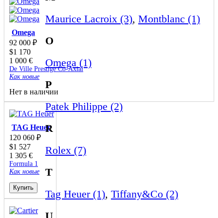
Maurice Lacroix (3)
,
Montblanc (1)
Omega
O
92 000
₽
$
1 170
1 000
€
Omega (1)
De Ville Prestige Co‑Axial
Как новые
P
Нет в наличии
Patek Philippe (2)
R
TAG Heuer
120 060
₽
$
1 527
Rolex (7)
1 305
€
Formula 1
T
Как новые
Купить
Tag Heuer (1)
,
Tiffany&Co (2)
U