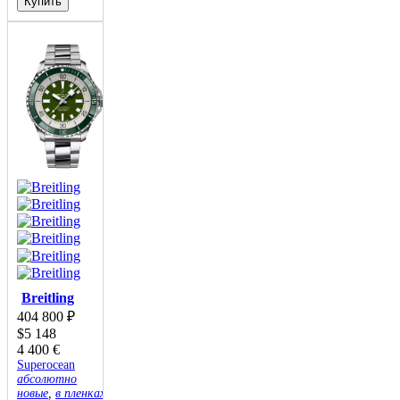
Купить
Breitling
404 800
₽
$
5 148
4 400
€
Superocean
абсолютно
новые
,
в пленках