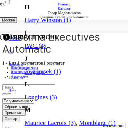
€
Главная
H
Каталог
Товар Модель часов
Classima Executives Automatic
Harry Winston (1)
Москва
I
Classima Executives
ИНВЕСТ ХРОНО
Москва
IWC (4)
Automatic
С.-
J
1
-
1
из
1
результатов
1 результат
Петербург
Швейцарские часы
Jorg hysek (1)
Ювелирные украшения
Аксессуары
Ростов-на-
L
Дону
Longines (3)
Сбросить все
M
Применить
Фильтр
Maurice Lacroix (3)
,
Montblanc (1)
Нет в наличии