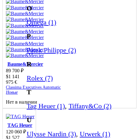
O
Omega (1)
P
Patek Philippe (2)
R
Baume&Mercier
89 700
₽
$
1 141
Rolex (7)
975
€
Classima Executives Automatic
T
Новые
Нет в наличии
Tag Heuer (1)
,
Tiffany&Co (2)
U
TAG Heuer
120 060
₽
Ulysse Nardin (3)
,
Urwerk (1)
$
1 527