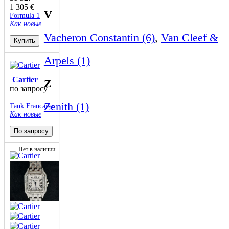
1 305
€
V
Formula 1
Как новые
Vacheron Constantin (6)
,
Van Cleef &
Купить
Arpels (1)
Cartier
Z
по запросу
Zenith (1)
Tank Francaise
Как новые
По запросу
Нет в наличии