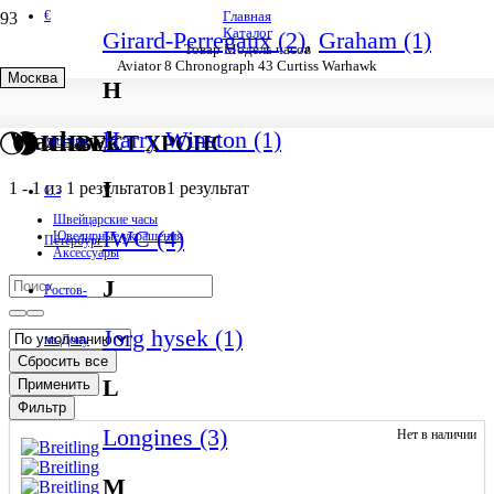
€
Главная
Каталог
Girard-Perregaux (2)
,
Graham (1)
Товар Модель часов
Aviator 8 Chronograph 43 Curtiss Warhawk
Москва
H
Aviator 8 Chronograph 43 Curtiss
Harry Winston (1)
Warhawk
ИНВЕСТ ХРОНО
Москва
I
1
-
1
из
1
результатов
1 результат
С.-
Швейцарские часы
IWC (4)
Ювелирные украшения
Петербург
Аксессуары
J
Ростов-
Jorg hysek (1)
на-Дону
Сбросить все
L
Применить
Фильтр
Longines (3)
Нет в наличии
M