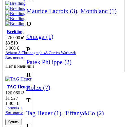
Maurice Lacroix (3)
,
Montblanc (1)
O
Breitling
Omega (1)
276 000
₽
$
3 510
3 000
€
P
Aviator 8 Chronograph 43 Curtiss Warhawk
Как новые
Patek Philippe (2)
Нет в наличии
R
Rolex (7)
TAG Heuer
120 060
₽
$
1 527
T
1 305
€
Formula 1
Tag Heuer (1)
,
Tiffany&Co (2)
Как новые
Купить
U