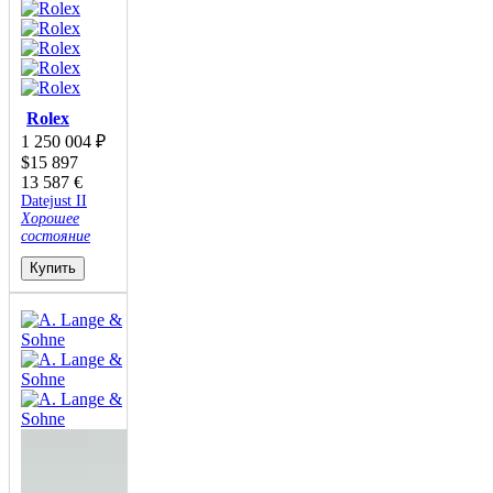
Rolex
1 250 004
₽
$
15 897
13 587
€
Datejust II
Хорошее
состояние
Купить