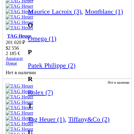
Maurice Lacroix (3)
,
Montblanc (1)
O
TAG Heuer
Omega (1)
201 020
₽
$
2 556
P
2 185
€
Aquaracer
Новые
Patek Philippe (2)
Нет в наличии
R
Нет в наличии
Rolex (7)
T
Tag Heuer (1)
,
Tiffany&Co (2)
U