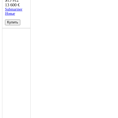
$
15 912
13 600
€
Submariner
Новые
Купить