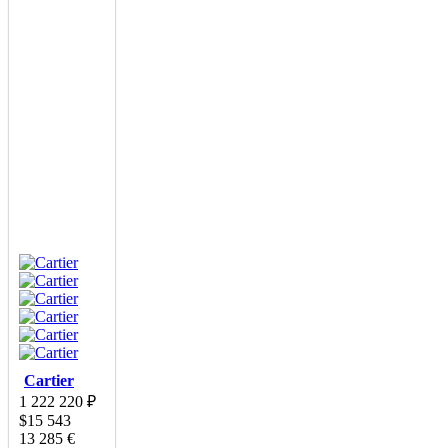
Cartier
1 222 220
₽
$
15 543
13 285
€