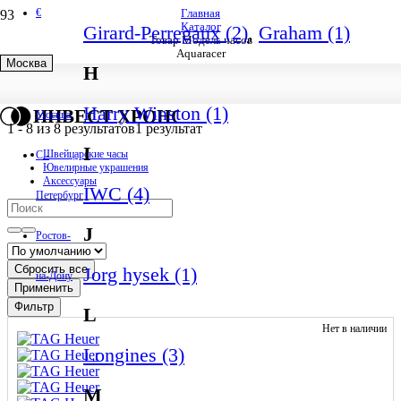
€
Главная
Каталог
Girard-Perregaux (2)
,
Graham (1)
Товар Модель часов
Aquaracer
Москва
H
Aquaracer
Harry Winston (1)
ИНВЕСТ ХРОНО
Москва
1
-
8
из
8
результатов
1 результат
I
Швейцарские часы
С.-
Ювелирные украшения
Аксессуары
IWC (4)
Петербург
J
Ростов-
Сбросить все
Jorg hysek (1)
на-Дону
Применить
Фильтр
L
Нет в наличии
Longines (3)
M