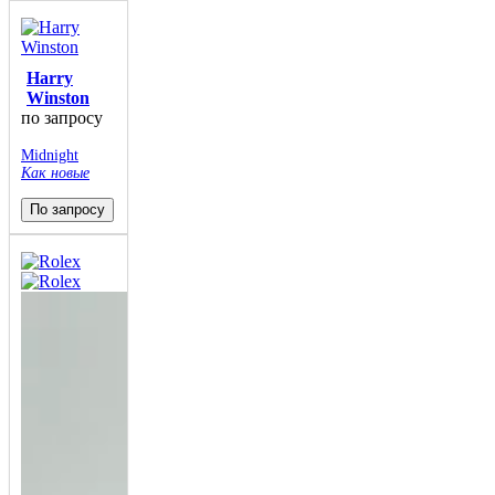
Harry
Winston
по запросу
Midnight
Как новые
По запросу