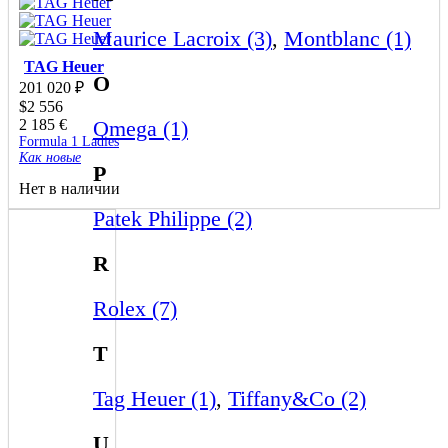
Maurice Lacroix (3)
,
Montblanc (1)
TAG Heuer
O
201 020
₽
$
2 556
2 185
€
Omega (1)
Formula 1 Ladies
Как новые
P
Нет в наличии
Patek Philippe (2)
R
Rolex (7)
T
Tag Heuer (1)
,
Tiffany&Co (2)
U