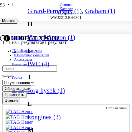
€
Главная
Каталог
Girard-Perregaux (1)
,
Graham (1)
Товар Ref.
WAU2213.BA0861
Москва
H
WAU2213.BA0861
Harry Winston (1)
ИНВЕСТ ХРОНО
Москва
1
-
1
из
1
результатов
1 результат
I
Швейцарские часы
С.-
Ювелирные украшения
Аксессуары
IWC (4)
Петербург
J
Ростов-
Сбросить все
Jorg hysek (1)
на-Дону
Применить
Фильтр
L
Нет в наличии
Longines (3)
M