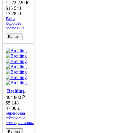
1 222 220
₽
$
15 543
13 285
€
Pasha
Хорошее
состояние
Купить
Breitling
404 800
₽
$
5 148
4 400
€
Superocean
абсолютно
новые
,
в пленках
Купить