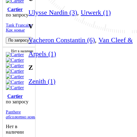
Cartier
Ulysse Nardin (3)
,
Urwerk (1)
по запросу
V
Tank Francaise
Как новые
Vacheron Constantin (6)
,
Van Cleef &
По запросу
Нет в наличии
Arpels (1)
Z
Zenith (1)
Cartier
по запросу
Panthere
абсолютно новые
Нет в
наличии