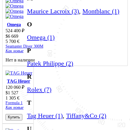
Maurice Lacroix (3)
,
Montblanc (1)
O
Omega
524 400
₽
$
6 669
Omega (1)
5 700
€
Seamaster Diver 300M
P
Как новые
Нет в наличии
Patek Philippe (2)
R
TAG Heuer
120 060
₽
Rolex (7)
$
1 527
1 305
€
T
Formula 1
Как новые
Tag Heuer (1)
,
Tiffany&Co (2)
Купить
U