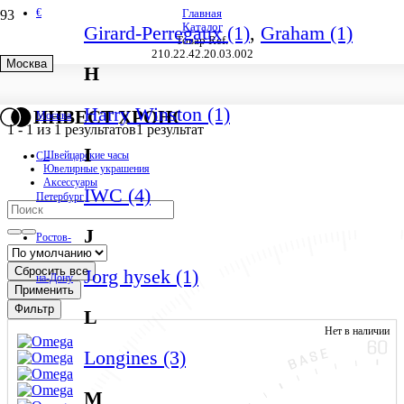
€
Главная
Каталог
Girard-Perregaux (1)
,
Graham (1)
Товар Ref.
210.22.42.20.03.002
Москва
H
210.22.42.20.03.002
Harry Winston (1)
ИНВЕСТ ХРОНО
Москва
1
-
1
из
1
результатов
1 результат
I
Швейцарские часы
С.-
Ювелирные украшения
Аксессуары
IWC (4)
Петербург
J
Ростов-
Сбросить все
Jorg hysek (1)
на-Дону
Применить
Фильтр
L
Нет в наличии
Longines (3)
M