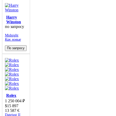
Harry
Winston
по запросу
Midnight
Как новые
По запросу
Rolex
1 250 004
₽
$
15 897
13 587
€
Datejust II