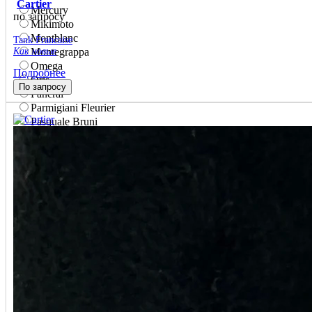
Cartier
Mercury
по запросу
Mikimoto
Montblanc
Tank Francaise
Как новые
Montegrappa
Omega
Подробнее
Oris
По запросу
Panerai
Parmigiani Fleurier
Pasquale Bruni
Patek Philippe
Paul Picot
Pequignet
Perrelet
Piaget
Pierre Kunz
Pomellato
Rado
Raymond Weil
Roberto Bravo
Roger Dubuis
Rolex
S.T. Dupont