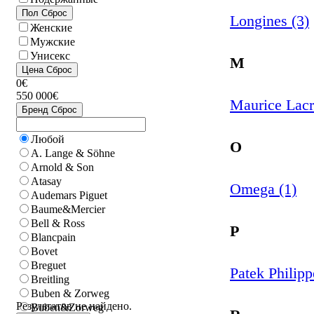
Пол
Сброс
Longines (3)
Женские
Мужские
Унисекс
M
Цена
Сброс
0€
550 000€
Maurice Lacr
Бренд
Сброс
Любой
O
A. Lange & Söhne
Arnold & Son
Atasay
Omega (1)
Audemars Piguet
Baume&Mercier
Bell & Ross
P
Blancpain
Bovet
Breguet
Patek Philipp
Breitling
Buben & Zorweg
Результатов не найдено.
Buben&Zorweg