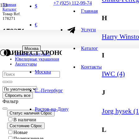
+7 (925) 112-99-74
Главная
$
Каталог
Главная
Товар Ref.
H
178271
€
Услуги
178271
Harry Winsto
1
-
1
из
1
результатов
1 результат
Каталог
Москва
ИНВЕСТ ХРОНО
I
Швейцарские часы
Ювелирные украшения
Аксессуары
Контакты
Москва
IWC (4)
С.-Петербург
J
Сбросить все
Фильтр
Ростов-на-Дону
Jorg hysek (1
Статус наличия
Сброс
В наличии
Состояние
Сброс
L
Новые
Подержанные