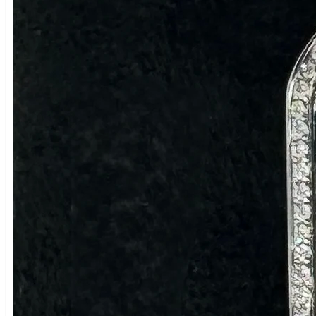
Stefano Ricci
Stephen Webster
Tag Heuer
Tiffany&Co
Tranquilli
Tudor
U-BOAT
Ulysse Nardin
Union Glashütte
Urwerk
UTOPIA
Vacheron Constantin
Van Cleef & Arpels
Wyler
Zenith
Палех
Стиль Mikimoto
Федоскино