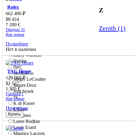
Gavello
Gerald Genta
Rolex
Z
Giorgio Visconti
662 400
₽
Girard-Perregaux
$
8 424
7 200
€
Glashütte original
Zenith (1)
Datejust 31
Gourji
Как новые
Graff
Graham
Подробнее
Gucci
Нет в наличии
Harry Winston
Hublot
IWC
TAG Heuer
Jacob&Co
120 060
₽
Jaeger LeCoultre
$
1 527
Jaquet-Droz
1 305
€
Jorg hysek
Formula 1
JV
Как новые
K di Kuore
Подробнее
L'Epee
Купить
Longines
Loree Rodkin
Louis Erard
Maurice Lacroix