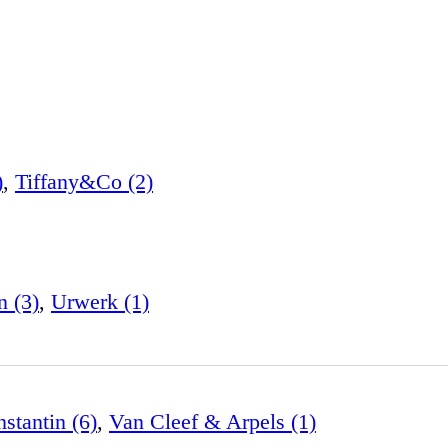
)
,
Tiffany&Co (2)
n (3)
,
Urwerk (1)
stantin (6)
,
Van Cleef & Arpels (1)