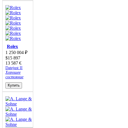
Rolex
1 250 004
₽
$
15 897
13 587
€
Datejust II
Хорошее
состояние
Купить