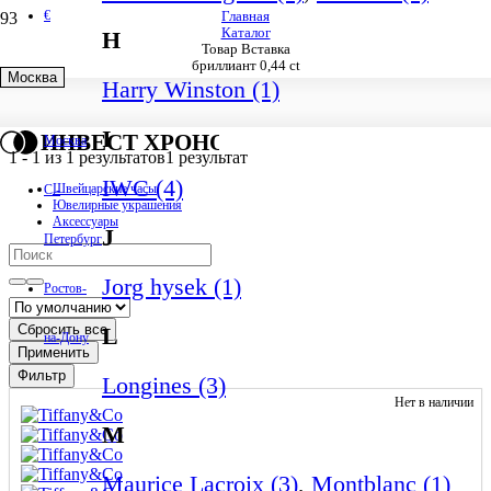
€
Главная
Каталог
H
Товар Вставка
бриллиант 0,44 ct
Москва
Harry Winston (1)
бриллиант 0,44 ct
I
ИНВЕСТ ХРОНО
Москва
1
-
1
из
1
результатов
1 результат
IWC (4)
Швейцарские часы
С.-
Ювелирные украшения
Аксессуары
J
Петербург
Jorg hysek (1)
Ростов-
Сбросить все
L
на-Дону
Применить
Фильтр
Longines (3)
Нет в наличии
M
Maurice Lacroix (3)
,
Montblanc (1)