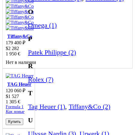
O
Omega (1)
Tiffany&Co
P
179 400
₽
$
2 282
Patek Philippe (2)
1 950
€
Нет в наличии
R
Rolex (7)
TAG Heuer
120 060
₽
T
$
1 527
1 305
€
Tag Heuer (1)
,
Tiffany&Co (2)
Formula 1
Как новые
U
Купить
Ulysse Nardin (3)
,
Urwerk (1)