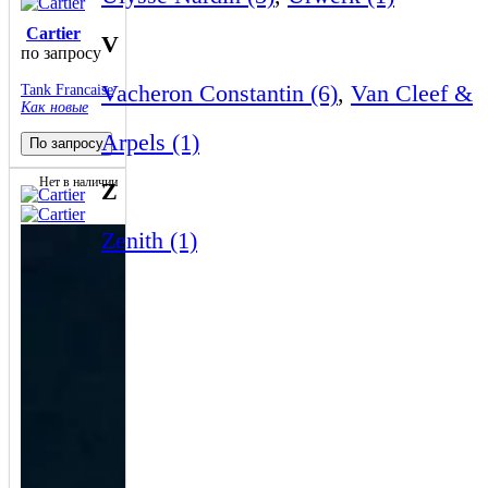
Cartier
V
по запросу
Vacheron Constantin (6)
,
Van Cleef &
Tank Francaise
Как новые
Arpels (1)
По запросу
Нет в наличии
Z
Zenith (1)