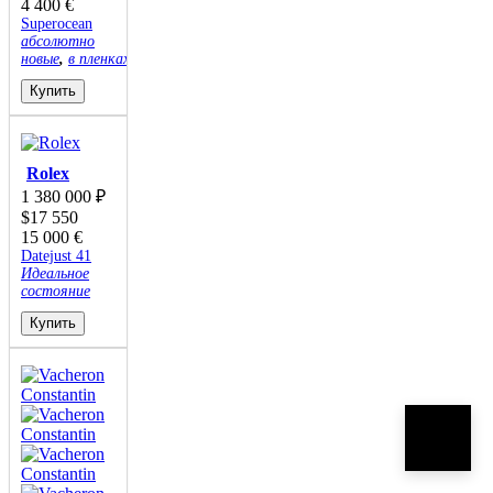
4 400
€
Superocean
абсолютно
новые
,
в пленках
Купить
Rolex
1 380 000
₽
$
17 550
15 000
€
Datejust 41
Идеальное
состояние
Купить