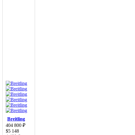
Breitling
404 800
₽
$
5 148