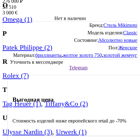
276 000
₽
O
$
3 510
3 000
€
Omega (1)
Нет в наличии
Бренд:
Стиль Mikimoto
P
Модель изделия:
Classic
Состояние:
Абсолютно новые
Patek Philippe (2)
Пол:
Женские
Материал:
бриллианты
,
желтое золото 750
,
золотой жемчуг
R
Уточнить в мессенджере
Telegram
Rolex (7)
T
Выгодная цена
Tag Heuer (1)
,
Tiffany&Co (2)
U
Стоимость изделий ниже европейского retail до -70%
Ulysse Nardin (3)
,
Urwerk (1)