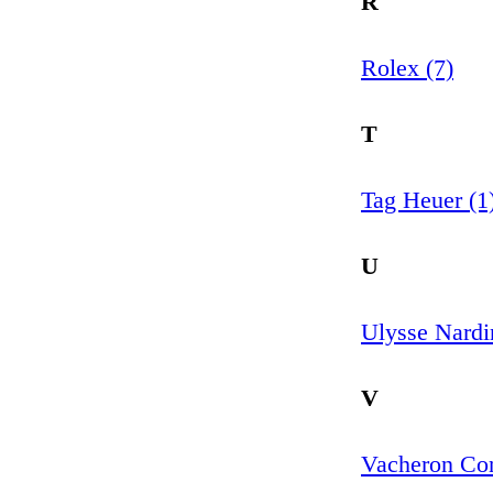
R
Rolex (7)
T
Tag Heuer (1
U
Ulysse Nardi
V
Vacheron Con