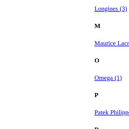
Longines (3)
M
Maurice Lacr
O
Omega (1)
P
Patek Philipp