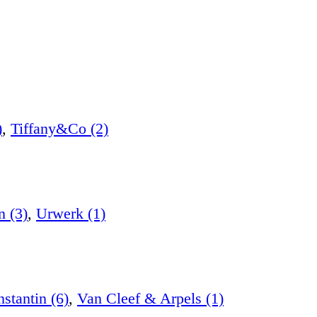
)
,
Tiffany&Co (2)
n (3)
,
Urwerk (1)
stantin (6)
,
Van Cleef & Arpels (1)