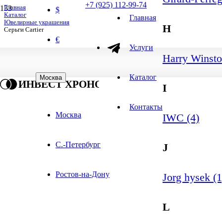
+7 (925) 112-99-74
Главная
$
Каталог
Главная
Ювелирные украшения
H
Серьги Cartier
€
Услуги
Harry Winsto
Каталог
Москва
ИНВЕСТ ХРОНО
I
Контакты
Москва
IWC (4)
С.-Петербург
J
Ростов-на-Дону
Jorg hysek (1
L