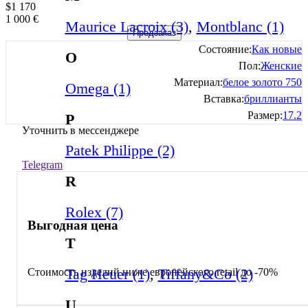
$
1 170
1 000
€
Maurice Lacroix (3)
,
Montblanc (1)
Предзаказ
Состояние:
Как новые
O
Пол:
Женские
Материал:
белое золото 750
Omega (1)
Вставка:
бриллианты
Размер:
17.2
P
Уточнить в мессенджере
Patek Philippe (2)
Telegram
R
Rolex (7)
Выгодная цена
T
Tag Heuer (1)
,
Tiffany&Co (2)
Стоимость изделий ниже европейского retail до -70%
U