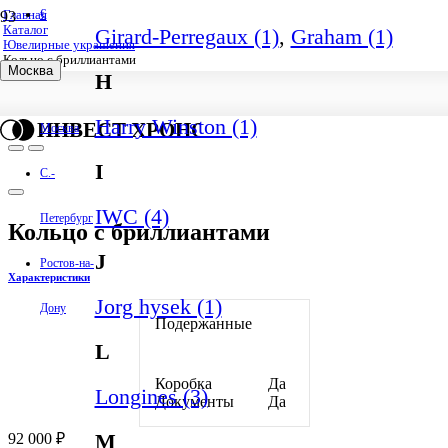
€
Главная
Каталог
Girard-Perregaux (1)
,
Graham (1)
Ювелирные украшения
Кольцо с бриллиантами
Москва
H
Harry Winston (1)
ИНВЕСТ ХРОНО
Москва
I
С.-
IWC (4)
Петербург
Кольцо с бриллиантами
J
Ростов-на-
Характеристики
Jorg hysek (1)
Дону
Подержанные
Скоро в
L
продаже
Коробка
Да
Longines (3)
Документы
Да
M
92 000
₽