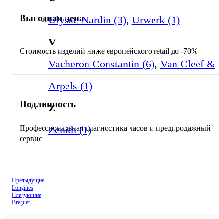
Выгодная цена
Ulysse Nardin (3)
,
Urwerk (1)
V
Стоимость изделий ниже европейского retail до -70%
Vacheron Constantin (6)
,
Van Cleef &
Arpels (1)
Подлинность
Z
Zenith (1)
Профессиональная диагностика часов и предпродажный
сервис
Предыдущие
Longines
Следующие
Breguet