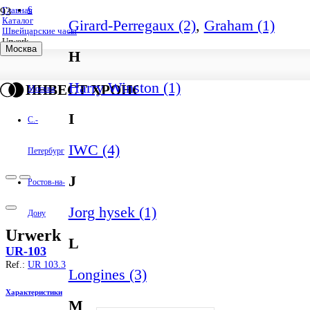
€
Главная
Каталог
Girard-Perregaux (2)
,
Graham (1)
Швейцарские часы
Urwerk
Москва
H
Harry Winston (1)
ИНВЕСТ ХРОНО
Москва
I
С.-
IWC (4)
Петербург
J
Ростов-на-
Jorg hysek (1)
Дону
Urwerk
L
UR-103
Ref.:
UR 103.3
Longines (3)
Характеристики
M