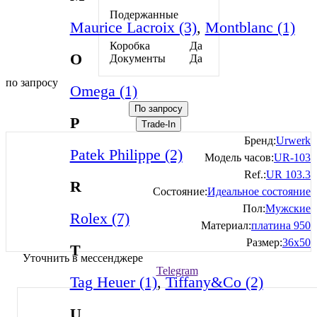
Подержанные
Maurice Lacroix (3)
,
Montblanc (1)
Лимитированные
Коробка
Да
O
Документы
Да
по запросу
Omega (1)
По запросу
P
Trade-In
Бренд:
Urwerk
Patek Philippe (2)
Модель часов:
UR-103
Ref.:
UR 103.3
R
Состояние:
Идеальное состояние
Пол:
Мужские
Rolex (7)
Материал:
платина 950
Размер:
36х50
T
Уточнить в мессенджере
Telegram
Tag Heuer (1)
,
Tiffany&Co (2)
U