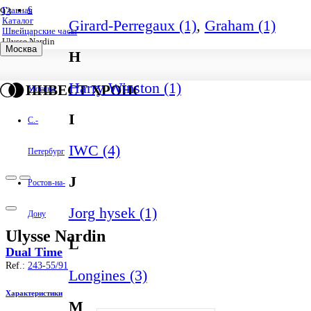
€
Главная
Каталог
Girard-Perregaux (1)
,
Graham (1)
Швейцарские часы
Ulysse Nardin
Москва
H
Harry Winston (1)
ИНВЕСТ ХРОНО
Москва
I
С.-
IWC (4)
Петербург
J
Ростов-на-
Jorg hysek (1)
Дону
Ulysse Nardin
L
Dual Time
Ref.:
243-55/91
Longines (3)
Характеристики
M