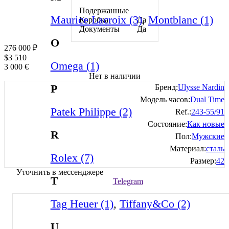
Подержанные
Maurice Lacroix (3)
,
Montblanc (1)
Коробка
Да
Документы
Да
O
276 000
₽
$
3 510
Omega (1)
3 000
€
Нет в наличии
P
Бренд:
Ulysse Nardin
Модель часов:
Dual Time
Patek Philippe (2)
Ref.:
243-55/91
Состояние:
Как новые
R
Пол:
Мужские
Материал:
сталь
Rolex (7)
Размер:
42
Уточнить в мессенджере
T
Telegram
Tag Heuer (1)
,
Tiffany&Co (2)
U