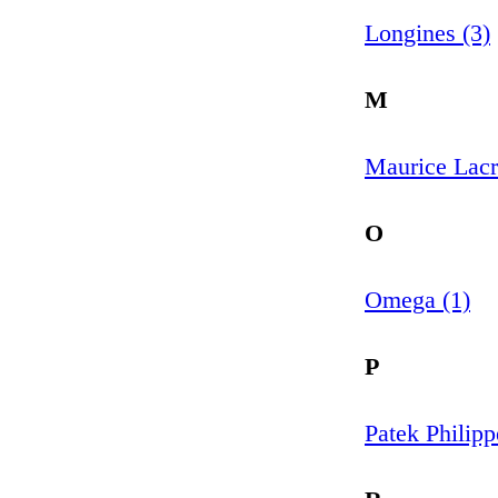
Longines (3)
M
Maurice Lacr
O
Omega (1)
P
Patek Philipp