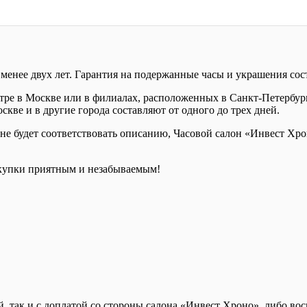
менее двух лет. Гарантия на подержанные часы и украшения сост
е в Москве или в филиалах, расположенных в Санкт-Петербурге
кве и в другие города составляют от одного до трех дней.
е будет соответствовать описанию, Часовой салон «Инвест Хрон
купки приятным и незабываемым!
й, так и с доплатой со стороны салона «Инвест Хроно», либо во