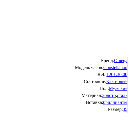
Бренд:
Omega
Модель часов:
Constellation
Ref.:
1201.30.00
Состояние:
Как новые
Пол:
Мужские
Материал:
Золото
,
сталь
Вставка:
бриллианты
Размер:
35