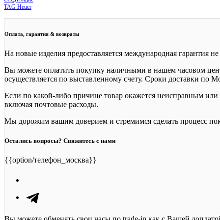
TAG Heuer
Оплата, гарантия & возвраты
На новые изделия предоставляется международная гарантия не 
Вы можете оплатить покупку наличными в нашем часовом центр
осуществляется по выставленному счету. Сроки доставки по Мос
Если по какой-либо причине товар окажется неисправным или н
включая почтовые расходы.
Мы дорожим вашим доверием и стремимся сделать процесс по
Остались вопросы? Свяжитесь с нами
{{option/телефон_москва}}
Вы можете обменять свои часы по trade-in как с Вашей доплато