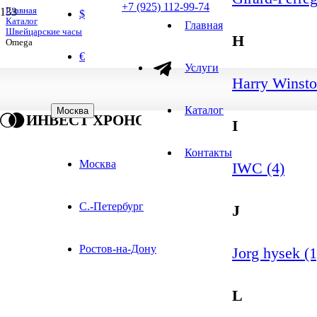
+7 (925) 112-99-74
Главная
$
Каталог
Главная
Швейцарские часы
H
Omega
€
Услуги
Harry Winsto
Каталог
Москва
ИНВЕСТ ХРОНО
I
Контакты
Москва
IWC (4)
С.-Петербург
J
Ростов-на-Дону
Jorg hysek (1
L