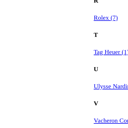
R
Rolex (7)
T
Tag Heuer (1
U
Ulysse Nardi
V
Vacheron Con