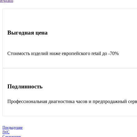
legram
Выгодная цена
Стоимость изделий ниже европейского retail до -70%
Подлинность
Профессиональная диагностика часов и предпродажный сер
Предыдущие
IWC
Следующие