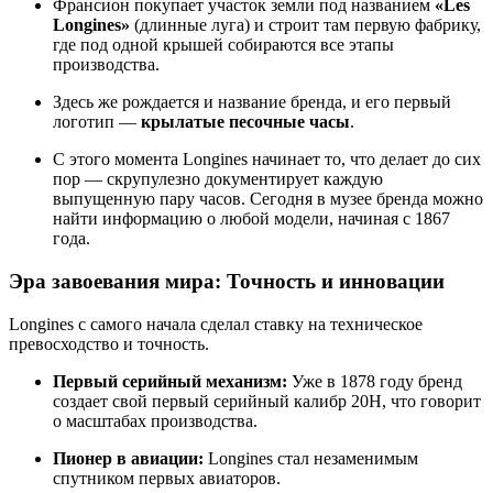
Франсион покупает участок земли под названием
«Les
Longines»
(длинные луга) и строит там первую фабрику,
где под одной крышей собираются все этапы
производства.
Здесь же рождается и название бренда, и его первый
логотип —
крылатые песочные часы
.
С этого момента Longines начинает то, что делает до сих
пор — скрупулезно документирует каждую
выпущенную пару часов. Сегодня в музее бренда можно
найти информацию о любой модели, начиная с 1867
года.
Эра завоевания мира: Точность и инновации
Longines с самого начала сделал ставку на техническое
превосходство и точность.
Первый серийный механизм:
Уже в 1878 году бренд
создает свой первый серийный калибр 20Н, что говорит
о масштабах производства.
Пионер в авиации:
Longines стал незаменимым
спутником первых авиаторов.