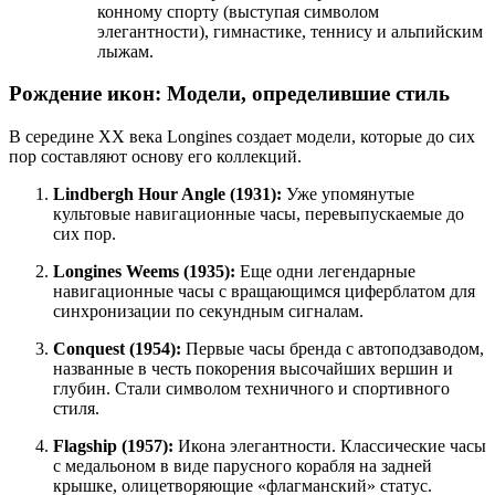
конному спорту (выступая символом
элегантности), гимнастике, теннису и альпийским
лыжам.
Рождение икон: Модели, определившие стиль
В середине XX века Longines создает модели, которые до сих
пор составляют основу его коллекций.
Lindbergh Hour Angle (1931):
Уже упомянутые
культовые навигационные часы, перевыпускаемые до
сих пор.
Longines Weems (1935):
Еще одни легендарные
навигационные часы с вращающимся циферблатом для
синхронизации по секундным сигналам.
Conquest (1954):
Первые часы бренда с автоподзаводом,
названные в честь покорения высочайших вершин и
глубин. Стали символом техничного и спортивного
стиля.
Flagship (1957):
Икона элегантности. Классические часы
с медальоном в виде парусного корабля на задней
крышке, олицетворяющие «флагманский» статус.