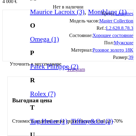
4 000
€
Нет в наличии
Maurice Lacroix (3)
,
Montblanc (1)
Бренд:
Longines
Модель часов:
Master Collection
O
Ref.:
L2.628.8.78.3
Состояние:
Хорошее состояние
Omega (1)
Пол:
Мужские
Материал:
Розовое золото 18К
P
Размер:
39
Уточнить в мессенджере
Patek Philippe (2)
Telegram
R
Rolex (7)
Выгодная цена
T
Tag Heuer (1)
,
Tiffany&Co (2)
Стоимость изделий ниже европейского retail до -70%
U