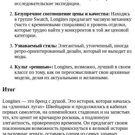
исследовательские экспедиции.
Безупречное соотношение цены и качества:
Находясь
в группе Swatch, Longines предлагает часовую механику
(часто с кремниевыми спиралями) и уровень отделки,
которые трудно найти у конкурентов в той же ценовой
категории.
Узнаваемый стиль:
Элегантный, утонченный, иногда
ретро-ориентированный дизайн, который не выходит из
моды.
Культ «реишью»:
Longines, возможно, лучший в своем
классе по тому, как он переосмысливает свои архивные
модели, делая их актуальными и желанными.
Итог
Longines — это бренд с душой. Это история, которая началась
на «длинных лугах» Швейцарии и продолжилась в кабинах
первых самолетов, на олимпийских стадионах и на запястьях
тех, кто ценит не кричащую роскошь, а подлинную
элегантность, проверенную временем. Он предлагает своим
поклонникам возможность прикоснуться к великой истории
за разумные деньги, оставаясь одним из самых здравых