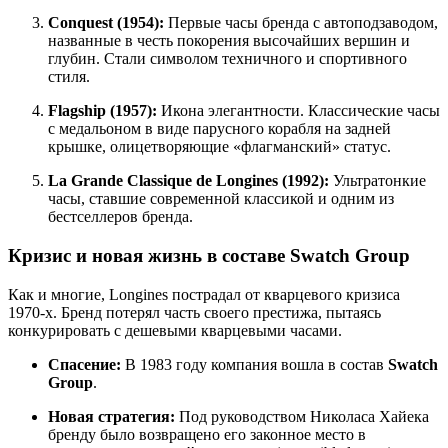
Conquest (1954):
Первые часы бренда с автоподзаводом,
названные в честь покорения высочайших вершин и
глубин. Стали символом техничного и спортивного
стиля.
Flagship (1957):
Икона элегантности. Классические часы
с медальоном в виде парусного корабля на задней
крышке, олицетворяющие «флагманский» статус.
La Grande Classique de Longines (1992):
Ультратонкие
часы, ставшие современной классикой и одним из
бестселлеров бренда.
Кризис и новая жизнь в составе Swatch Group
Как и многие, Longines пострадал от кварцевого кризиса
1970-х. Бренд потерял часть своего престижа, пытаясь
конкурировать с дешевыми кварцевыми часами.
Спасение:
В 1983 году компания вошла в состав
Swatch
Group
.
Новая стратегия:
Под руководством Николаса Хайека
бренду было возвращено его законное место в