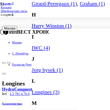
Girard-Perregaux (1)
,
Graham (1)
$
Главная
Каталог
Швейцарские часы
H
€
Longines
Harry Winston (1)
Москва
ИНВЕСТ ХРОНО
I
Москва
IWC (4)
С.-Петербург
J
Ростов-на-Дону
Jorg hysek (1)
L
Longines
HydroConquest
Longines (3)
Ref.:
L3.781.4.76.6
M
Характеристики