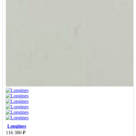
Longines
116 380
₽