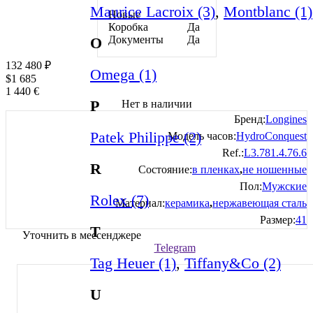
Maurice Lacroix (3)
,
Montblanc (1)
Новые
Коробка
Да
Документы
Да
O
132 480
₽
Omega (1)
$
1 685
1 440
€
P
Нет в наличии
Бренд:
Longines
Patek Philippe (2)
Модель часов:
HydroConquest
Ref.:
L3.781.4.76.6
R
Состояние:
в пленках
,
не ношенные
Пол:
Мужские
Rolex (7)
Материал:
керамика
,
нержавеющая сталь
Размер:
41
T
Уточнить в мессенджере
Telegram
Tag Heuer (1)
,
Tiffany&Co (2)
U