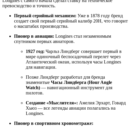
Longines с самого начала сделал ставку на техническое
превосходство и точность.
Первый серийный механизм:
Уже в 1878 году бренд
создает свой первый серийный калибр 20Н, что говорит
о масштабах производства.
Пионер в авиации:
Longines стал незаменимым
спутником первых авиаторов.
1927 год:
Чарльз Линдберг совершает первый в
мире одиночный беспосадочный перелет через
Атлантический океан, используя часы Longines
для навигации.
Позже Линдберг разработал для бренда
знаменитые
Часы Линдберга (Hour Angle
Watch)
— навигационный инструмент для
пилотов.
Создание «Мыслителя»:
Амелия Эрхарт, Говард
Хьюз — все легенды авиации полагались на
Longines.
Пионер в спортивном хронометраже: