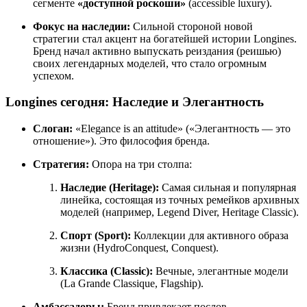
сегменте
«доступной роскоши»
(accessible luxury).
Фокус на наследии:
Сильной стороной новой
стратегии стал акцент на богатейшей истории Longines.
Бренд начал активно выпускать реиздания (реишью)
своих легендарных моделей, что стало огромным
успехом.
Longines сегодня: Наследие и Элегантность
Слоган:
«Elegance is an attitude» («Элегантность — это
отношение»). Это философия бренда.
Стратегия:
Опора на три столпа:
Наследие (Heritage):
Самая сильная и популярная
линейка, состоящая из точных ремейков архивных
моделей (например, Legend Diver, Heritage Classic).
Спорт (Sport):
Коллекции для активного образа
жизни (HydroConquest, Conquest).
Классика (Classic):
Вечные, элегантные модели
(La Grande Classique, Flagship).
Амбассадоры:
Бренд привлекает послов,