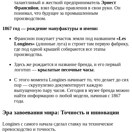
талантливый и жесткий предприниматель
Эрнест
Франсийон
, взял бразды правления в свои руки. Он
понимал, что будущее за промышленным
производством.
1867 год — рождение мануфактуры и имени:
Франсион покупает участок земли под названием
«Les
Longines»
(длинные луга) и строит там первую фабрику,
где под одной крышей собираются все этапы
производства.
Здесь же рождается и название бренда, и его первый
логотип —
крылатые песочные часы
.
С этого момента Longines начинает то, что делает до сих
пор — скрупулезно документирует каждую
выпущенную пару часов. Сегодня в музее бренда можно
найти информацию о любой модели, начиная с 1867
года.
Эра завоевания мира: Точность и инновации
Longines с самого начала сделал ставку на техническое
превосходство и точность.