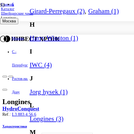
€
Главная
Каталог
Girard-Perregaux (2)
,
Graham (1)
Швейцарские часы
Longines
Москва
H
Harry Winston (1)
ИНВЕСТ ХРОНО
Москва
I
С.-
IWC (4)
Петербург
J
Ростов-на-
Jorg hysek (1)
Дону
Longines
L
HydroConquest
Ref.:
L3.883.4.56.6
Longines (3)
Характеристики
M