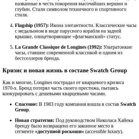
названные в честь покорения высочайших вершин и
глубин. Стали символом техничного и спортивного
стиля.
Flagship (1957):
Икона элегантности. Классические часы
с медальоном в виде парусного корабля на задней
крышке, олицетворяющие «флагманский» статус.
La Grande Classique de Longines (1992):
Ультратонкие
часы, ставшие современной классикой и одним из
бестселлеров бренда.
Кризис и новая жизнь в составе Swatch Group
Как и многие, Longines пострадал от кварцевого кризиса
1970-х. Бренд потерял часть своего престижа, пытаясь
конкурировать с дешевыми кварцевыми часами.
Спасение:
В 1983 году компания вошла в состав
Swatch
Group
.
Новая стратегия:
Под руководством Николаса Хайека
бренду было возвращено его законное место в
сегменте
«доступной роскоши»
(accessible luxury).