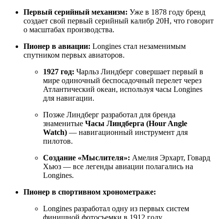
Первый серийный механизм:
Уже в 1878 году бренд
создает свой первый серийный калибр 20Н, что говорит
о масштабах производства.
Пионер в авиации:
Longines стал незаменимым
спутником первых авиаторов.
1927 год:
Чарльз Линдберг совершает первый в
мире одиночный беспосадочный перелет через
Атлантический океан, используя часы Longines
для навигации.
Позже Линдберг разработал для бренда
знаменитые
Часы Линдберга (Hour Angle
Watch)
— навигационный инструмент для
пилотов.
Создание «Мыслителя»:
Амелия Эрхарт, Говард
Хьюз — все легенды авиации полагались на
Longines.
Пионер в спортивном хронометраже:
Longines разработал одну из первых систем
финишной фотосъемки в 1912 году.