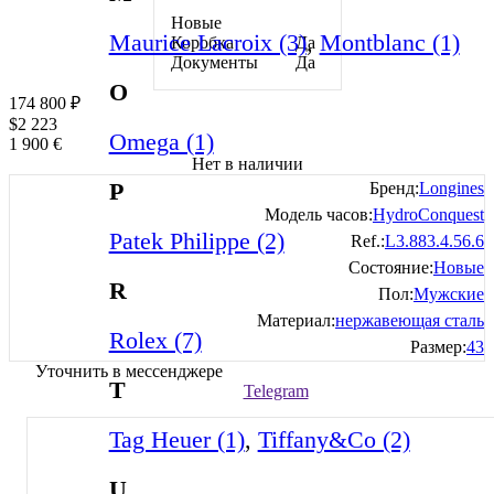
Новые
Maurice Lacroix (3)
,
Montblanc (1)
Коробка
Да
Документы
Да
O
174 800
₽
$
2 223
Omega (1)
1 900
€
Нет в наличии
P
Бренд:
Longines
Модель часов:
HydroConquest
Patek Philippe (2)
Ref.:
L3.883.4.56.6
Состояние:
Новые
R
Пол:
Мужские
Материал:
нержавеющая сталь
Rolex (7)
Размер:
43
Уточнить в мессенджере
T
Telegram
Tag Heuer (1)
,
Tiffany&Co (2)
U