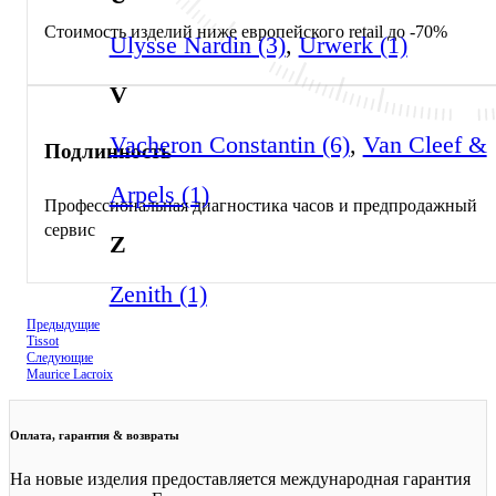
Стоимость изделий ниже европейского retail до -70%
Ulysse Nardin (3)
,
Urwerk (1)
V
Vacheron Constantin (6)
,
Van Cleef &
Подлинность
Arpels (1)
Профессиональная диагностика часов и предпродажный
сервис
Z
Zenith (1)
Предыдущие
Tissot
Следующие
Maurice Lacroix
Оплата, гарантия & возвраты
На новые изделия предоставляется международная гарантия