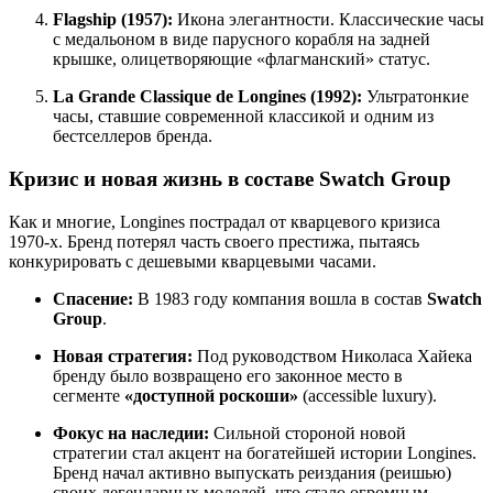
Flagship (1957):
Икона элегантности. Классические часы
с медальоном в виде парусного корабля на задней
крышке, олицетворяющие «флагманский» статус.
La Grande Classique de Longines (1992):
Ультратонкие
часы, ставшие современной классикой и одним из
бестселлеров бренда.
Кризис и новая жизнь в составе Swatch Group
Как и многие, Longines пострадал от кварцевого кризиса
1970-х. Бренд потерял часть своего престижа, пытаясь
конкурировать с дешевыми кварцевыми часами.
Спасение:
В 1983 году компания вошла в состав
Swatch
Group
.
Новая стратегия:
Под руководством Николаса Хайека
бренду было возвращено его законное место в
сегменте
«доступной роскоши»
(accessible luxury).
Фокус на наследии:
Сильной стороной новой
стратегии стал акцент на богатейшей истории Longines.
Бренд начал активно выпускать реиздания (реишью)
своих легендарных моделей, что стало огромным