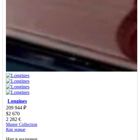
Longines
209 944
₽
$
2 670
2 282
€
Master Collection
Как новые
Нет в наличии