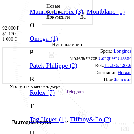
Новые
Maurice Lacroix (3)
,
Montblanc (1)
Коробка
Да
Документы
Да
O
92 000
₽
$
1 170
Omega (1)
1 000
€
Нет в наличии
P
Бренд:
Longines
Модель часов:
Conquest Classic
Patek Philippe (2)
Ref.:
L2.386.4.88.6
Состояние:
Новые
R
Пол:
Женские
Уточнить в мессенджере
Rolex (7)
Telegram
T
Tag Heuer (1)
,
Tiffany&Co (2)
Выгодная цена
U