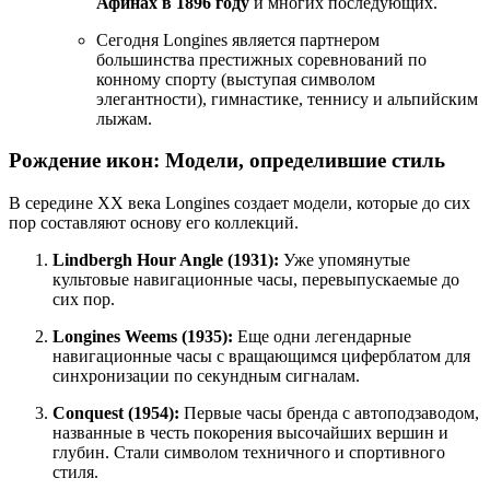
Афинах в 1896 году
и многих последующих.
Сегодня Longines является партнером
большинства престижных соревнований по
конному спорту (выступая символом
элегантности), гимнастике, теннису и альпийским
лыжам.
Рождение икон: Модели, определившие стиль
В середине XX века Longines создает модели, которые до сих
пор составляют основу его коллекций.
Lindbergh Hour Angle (1931):
Уже упомянутые
культовые навигационные часы, перевыпускаемые до
сих пор.
Longines Weems (1935):
Еще одни легендарные
навигационные часы с вращающимся циферблатом для
синхронизации по секундным сигналам.
Conquest (1954):
Первые часы бренда с автоподзаводом,
названные в честь покорения высочайших вершин и
глубин. Стали символом техничного и спортивного
стиля.