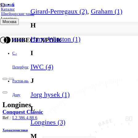
€
Главная
Каталог
Girard-Perregaux (2)
,
Graham (1)
Швейцарские часы
Longines
Москва
H
Harry Winston (1)
ИНВЕСТ ХРОНО
Москва
I
С.-
IWC (4)
Петербург
J
Ростов-на-
Jorg hysek (1)
Дону
Longines
L
Conquest Classic
Ref.:
L2.386.4.88.6
Longines (3)
Характеристики
M