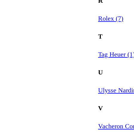
R
Rolex (7)
T
Tag Heuer (1
U
Ulysse Nardi
V
Vacheron Con