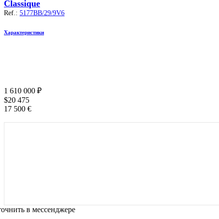
Classique
Ref.:
5177BB/29/9V6
Характеристики
1 610 000
₽
$
20 475
17 500
€
очнить в мессенджере