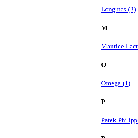
Longines (3)
M
Maurice Lacr
O
Omega (1)
P
Patek Philipp