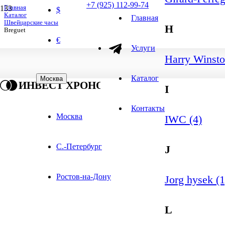
+7 (925) 112-99-74
Главная
$
Каталог
Главная
Швейцарские часы
H
Breguet
€
Услуги
Harry Winsto
Каталог
Москва
ИНВЕСТ ХРОНО
I
Контакты
Москва
IWC (4)
С.-Петербург
J
Ростов-на-Дону
Jorg hysek (1
L