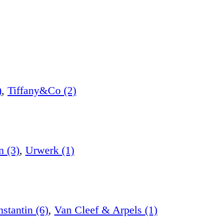
)
,
Tiffany&Co (2)
n (3)
,
Urwerk (1)
stantin (6)
,
Van Cleef & Arpels (1)