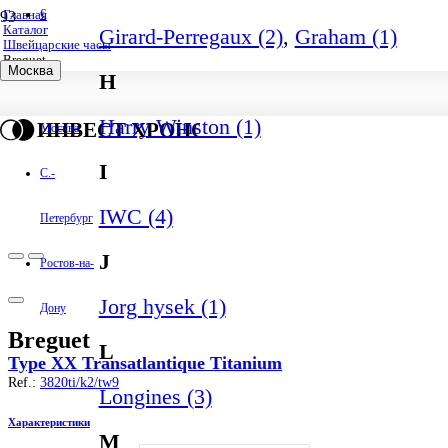
€
Главная
Каталог
Girard-Perregaux (2)
,
Graham (1)
Швейцарские часы
Breguet
Москва
H
Harry Winston (1)
ИНВЕСТ ХРОНО
Москва
I
С.-
IWC (4)
Петербург
J
Ростов-на-
Jorg hysek (1)
Дону
Breguet
L
Type XX Transatlantique Titanium
Ref.:
3820ti/k2/tw9
Longines (3)
Характеристики
M