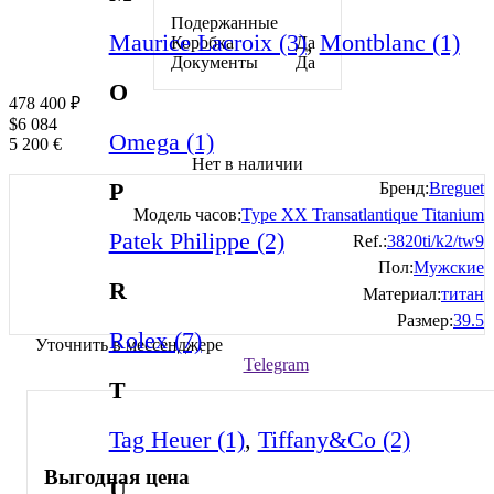
Подержанные
Maurice Lacroix (3)
,
Montblanc (1)
Коробка
Да
Документы
Да
O
478 400
₽
$
6 084
Omega (1)
5 200
€
Нет в наличии
P
Бренд:
Breguet
Модель часов:
Type XX Transatlantique Titanium
Patek Philippe (2)
Ref.:
3820ti/k2/tw9
Пол:
Мужские
R
Материал:
титан
Размер:
39.5
Rolex (7)
Уточнить в мессенджере
Telegram
T
Tag Heuer (1)
,
Tiffany&Co (2)
Выгодная цена
U