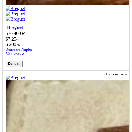
Breguet
570 400
₽
$
7 254
6 200
€
Reine de Naples
Как новые
Купить
Нет в наличии