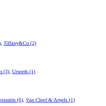
)
,
Tiffany&Co (2)
n (3)
,
Urwerk (1)
stantin (6)
,
Van Cleef & Arpels (1)