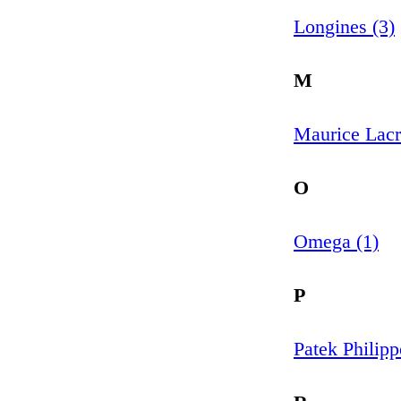
Longines (3)
M
Maurice Lacr
O
Omega (1)
P
Patek Philipp