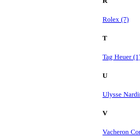
R
Rolex (7)
T
Tag Heuer (1
U
Ulysse Nardi
V
Vacheron Con