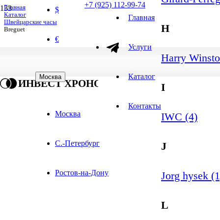
+7 (925) 112-99-74
Главная
$
Каталог
Главная
Швейцарские часы
H
Breguet
€
Услуги
Harry Winsto
Каталог
Москва
ИНВЕСТ ХРОНО
I
Контакты
Москва
IWC (4)
С.-Петербург
J
Ростов-на-Дону
Jorg hysek (1
L