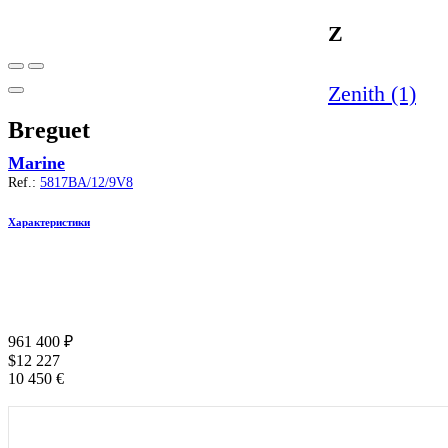
Z
Zenith (1)
Breguet
Marine
Ref.:
5817BA/12/9V8
Характеристики
961 400
₽
$
12 227
10 450
€