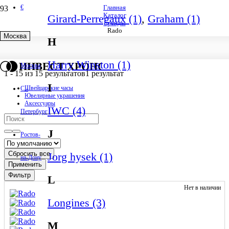
€
Главная
Каталог
Girard-Perregaux (1)
,
Graham (1)
Бренды
Rado
Москва
H
Rado
Harry Winston (1)
ИНВЕСТ ХРОНО
Москва
1
-
15
из
15
результатов
1 результат
I
Швейцарские часы
С.-
Ювелирные украшения
Аксессуары
IWC (4)
Петербург
J
Ростов-
Сбросить все
Jorg hysek (1)
на-Дону
Применить
Фильтр
L
Нет в наличии
Longines (3)
M