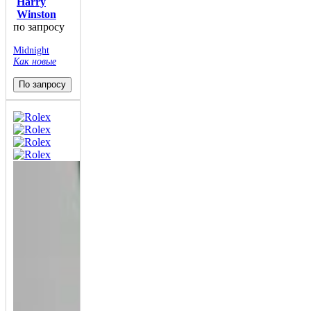
Harry
Winston
по запросу
Midnight
Как новые
По запросу