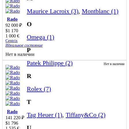
Maurice Lacroix (3)
,
Montblanc (1)
Rado
O
92 000
₽
$
1 170
1 000
€
Omega (1)
Centrix
Идеальное состояние
P
Нет в наличии
Patek Philippe (2)
Нет в наличии
R
Rolex (7)
T
Rado
Tag Heuer (1)
,
Tiffany&Co (2)
141 220
₽
$
1 796
U
1 535
€