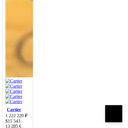
Cartier
1 222 220
₽
$
15 543
13 285
€