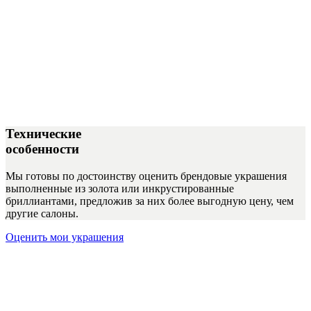
Технические
особенности
Мы готовы по достоинству оценить брендовые украшения
выполненные из золота или инкрустированные
бриллиантами, предложив за них более выгодную цену, чем
другие салоны.
Оценить мои украшения
Всегда готовы помочь вам
Воспользуйтесь онлайн-оценкой брендовых украшений или
получите ответы на интересующие вопросы в ходе
консультации. Это бесплатные мероприятия, они ни к чему