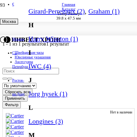
€
Главная
Каталог
Girard-Perregaux (2)
,
Graham (1)
Товар Размер
39.8 x 47.5 мм
Москва
H
39.8 x 47.5 мм
Harry Winston (1)
ИНВЕСТ ХРОНО
Москва
1
-
1
из
1
результатов
1 результат
I
Швейцарские часы
С.-
Ювелирные украшения
Аксессуары
IWC (4)
Петербург
J
Ростов-
Сбросить все
Jorg hysek (1)
на-Дону
Применить
Фильтр
L
Нет в наличии
Longines (3)
M