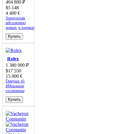
404 800
₽
$
5 148
4 400
€
Superocean
абсолютно
новые
,
в пленках
Купить
Rolex
1 380 000
₽
$
17 550
15 000
€
Datejust 41
Идеальное
состояние
Купить