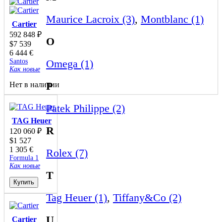
Maurice Lacroix (3)
,
Montblanc (1)
Cartier
592 848
₽
O
$
7 539
6 444
€
Santos
Omega (1)
Как новые
P
Нет в наличии
Patek Philippe (2)
TAG Heuer
R
120 060
₽
$
1 527
1 305
€
Rolex (7)
Formula 1
Как новые
T
Купить
Tag Heuer (1)
,
Tiffany&Co (2)
U
Cartier