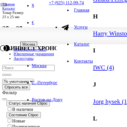
+7 (925) 112-99-74
Главная
$
Каталог
Главная
Товар Размер
H
25 x 25 мм
€
Услуги
25 x 25 мм
Harry Winsto
1
-
1
из
1
результатов
1 результат
Каталог
Москва
ИНВЕСТ ХРОНО
I
Швейцарские часы
Ювелирные украшения
Аксессуары
Контакты
Москва
IWC (4)
С.-Петербург
J
Сбросить все
Фильтр
Ростов-на-Дону
Jorg hysek (1
Статус наличия
Сброс
В наличии
Состояние
Сброс
L
Новые
Подержанные