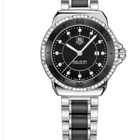
Mercury
Mikimoto
Montblanc
Montegrappa
Omega
Oris
Panerai
Parmigiani Fleurier
Pasquale Bruni
Patek Philippe
Paul Picot
Pequignet
Perrelet
Piaget
Pierre Kunz
Pomellato
Rado
Raymond Weil
Roberto Bravo
Roger Dubuis
Rolex
S.T. Dupont