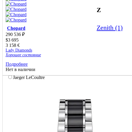
Gavello
Gerald Genta
Z
Giorgio Visconti
Girard-Perregaux
Glashütte original
Zenith (1)
Chopard
Gourji
290 536
₽
Graff
$
3 695
Graham
3 158
€
Gucci
Lady Diamonds
Harry Winston
Хорошее состояние
Hublot
Подробнее
IWC
Нет в наличии
Jacob&Co
Jaeger LeCoultre
Jaquet-Droz
Jorg hysek
JV
K di Kuore
L'Epee
Longines
Loree Rodkin
Louis Erard
Maurice Lacroix