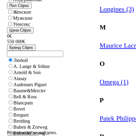
Пол
Сброс
Longines (3)
Женские
Мужские
Унисекс
M
Цена
Сброс
0€
550 000€
Maurice Lacr
Бренд
Сброс
Любой
O
A. Lange & Söhne
Arnold & Son
Atasay
Omega (1)
Audemars Piguet
Baume&Mercier
Bell & Ross
P
Blancpain
Bovet
Breguet
Patek Philipp
Breitling
Buben & Zorweg
Результатов не найдено.
Buben&Zorweg