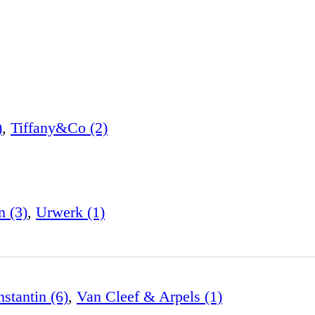
)
,
Tiffany&Co (2)
n (3)
,
Urwerk (1)
stantin (6)
,
Van Cleef & Arpels (1)