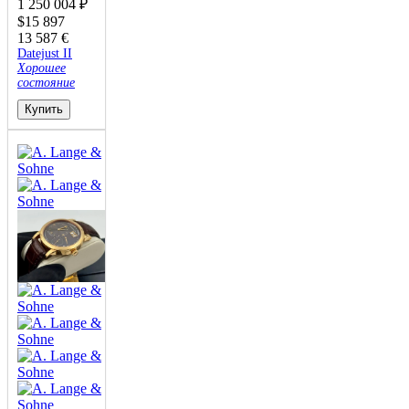
1 250 004
₽
$
15 897
13 587
€
Datejust II
Хорошее
состояние
Купить