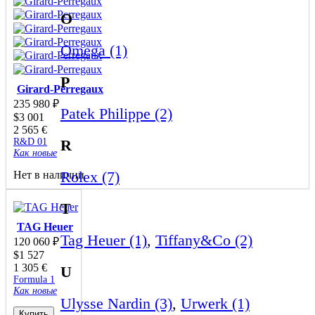
O
Omega (1)
P
Girard-Perregaux
235 980
₽
Patek Philippe (2)
$
3 001
2 565
€
R&D 01
R
Как новые
Rolex (7)
Нет в наличии
T
TAG Heuer
Tag Heuer (1)
,
Tiffany&Co (2)
120 060
₽
$
1 527
1 305
€
U
Formula 1
Как новые
Ulysse Nardin (3)
,
Urwerk (1)
Купить