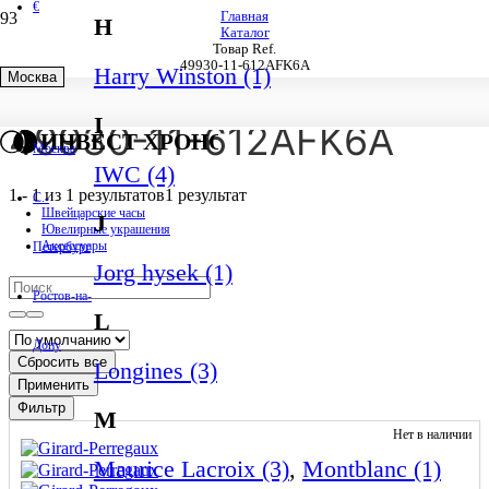
€
Главная
H
Каталог
Товар Ref.
49930-11-612AFK6A
Harry Winston (1)
Москва
I
49930-11-612AFK6A
ИНВЕСТ ХРОНО
Москва
IWC (4)
1
-
1
из
1
результатов
1 результат
С.-
Швейцарские часы
J
Ювелирные украшения
Аксессуары
Петербург
Jorg hysek (1)
Ростов-на-
L
Дону
Сбросить все
Longines (3)
Применить
Фильтр
M
Нет в наличии
Maurice Lacroix (3)
,
Montblanc (1)