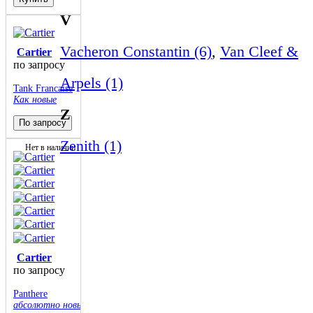
V
Vacheron Constantin (6)
,
Van Cleef &
Cartier
по запросу
Arpels (1)
Tank Francaise
Как новые
Z
По запросу
Zenith (1)
Нет в наличии
Cartier
по запросу
Panthere
абсолютно новые