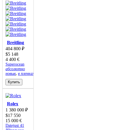
Breitling
404 800
₽
$
5 148
4 400
€
Superocean
абсолютно
новые
,
в пленках
Купить
Rolex
1 380 000
₽
$
17 550
15 000
€
Datejust 41