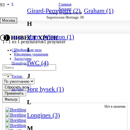
€
Главная
Каталог
Girard-Perregaux (2)
,
Graham (1)
Товар Модель часов
Superocean Heritage 38
Москва
H
Superocean Heritage 38
Harry Winston (1)
ИНВЕСТ ХРОНО
Москва
1
-
1
из
1
результатов
1 результат
I
Швейцарские часы
С.-
Ювелирные украшения
Аксессуары
IWC (4)
Петербург
J
Ростов-
Сбросить все
Jorg hysek (1)
на-Дону
Применить
Фильтр
L
Нет в наличии
Longines (3)
M