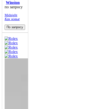
Winston
по запросу
Midnight
Как новые
По запросу