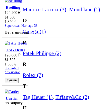
Breitling
Maurice Lacroix (3)
,
Montblanc (1)
124 200
₽
$
1 580
O
1 350
€
Superocean Heritage 38
Omega (1)
Нет в наличии
P
TAG Heuer
Patek Philippe (2)
120 060
₽
$
1 527
R
1 305
€
Formula 1
Как новые
Rolex (7)
Купить
T
Tag Heuer (1)
,
Tiffany&Co (2)
Cartier
по запросу
U