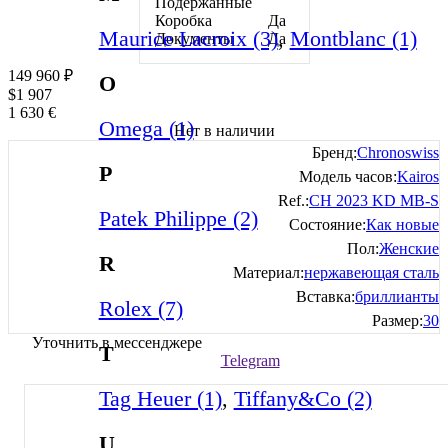
Подержанные
Коробка
Да
Maurice Lacroix (3)
,
Montblanc (1)
Документы
Да
149 960
₽
O
$
1 907
1 630
€
Omega (1)
Нет в наличии
Бренд:
Chronoswiss
P
Модель часов:
Kairos
Ref.:
CH 2023 KD MB-S
Patek Philippe (2)
Состояние:
Как новые
Пол:
Женские
R
Материал:
нержавеющая сталь
Вставка:
бриллианты
Rolex (7)
Размер:
30
Уточнить в мессенджере
T
Telegram
Tag Heuer (1)
,
Tiffany&Co (2)
U