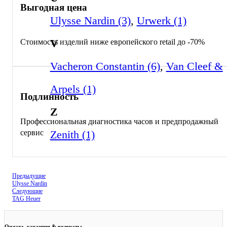
Выгодная цена
Ulysse Nardin (3)
,
Urwerk (1)
V
Стоимость изделий ниже европейского retail до -70%
Vacheron Constantin (6)
,
Van Cleef &
Arpels (1)
Подлинность
Z
Профессиональная диагностика часов и предпродажный
Zenith (1)
сервис
Предыдущие
Ulysse Nardin
Следующие
TAG Heuer
Оплата, гарантия & возвраты