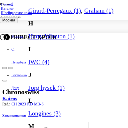
€
Главная
Каталог
Girard-Perregaux (1)
,
Graham (1)
Швейцарские часы
Chronoswiss
Москва
H
Harry Winston (1)
ИНВЕСТ ХРОНО
Москва
I
С.-
IWC (4)
Петербург
J
Ростов-на-
Jorg hysek (1)
Дону
Chronoswiss
Kairos
L
Ref.:
CH 2023 KD MB-S
Longines (3)
Характеристики
M