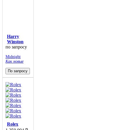
Harry
Winston
по запросу
Midnight
Как новые
По запросу
Rolex