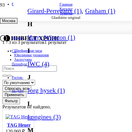
€
Главная
Каталог
Girard-Perregaux (1)
,
Graham (1)
Бренды
Glashütte original
Москва
H
Glashütte original
Harry Winston (1)
ИНВЕСТ ХРОНО
Москва
1
-
3
из
3
результатов
1 результат
I
Швейцарские часы
С.-
Ювелирные украшения
Аксессуары
IWC (4)
Петербург
J
Ростов-
Сбросить все
Jorg hysek (1)
на-Дону
Применить
Фильтр
L
Результатов не найдено.
Longines (3)
TAG Heuer
M
120 060
₽