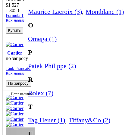
$
1 527
1 305
€
Maurice Lacroix (3)
,
Montblanc (1)
Formula 1
Как новые
O
Купить
Omega (1)
P
Cartier
по запросу
Patek Philippe (2)
Tank Francaise
Как новые
R
По запросу
Rolex (7)
Нет в наличии
T
Tag Heuer (1)
,
Tiffany&Co (2)
U