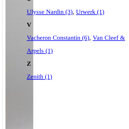
Ulysse Nardin (3)
,
Urwerk (1)
V
Vacheron Constantin (6)
,
Van Cleef &
Arpels (1)
Z
Zenith (1)